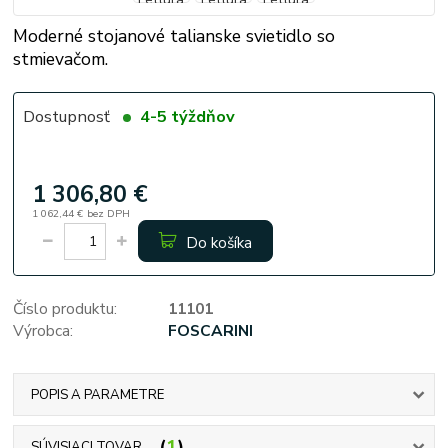
Moderné stojanové talianske svietidlo so
stmievačom.
Dostupnosť
4-5 týždňov
1 306,80 €
1 062,44 €
bez DPH
Do košíka
Číslo produktu:
11101
Výrobca:
FOSCARINI
POPIS A PARAMETRE
1
SÚVISIACI TOVAR