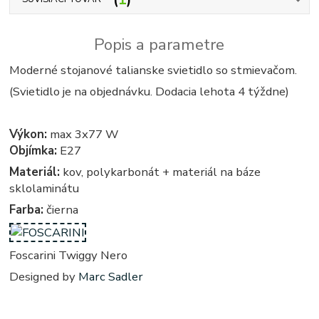
Popis a parametre
Moderné stojanové talianske svietidlo so stmievačom.
(Svietidlo je na objednávku. Dodacia lehota 4 týždne)
Výkon:
max 3x77 W
Objímka:
E27
Materiál:
kov, polykarbonát + materiál na báze
sklolaminátu
Farba:
čierna
Foscarini Twiggy Nero
Designed by
Marc Sadler
Twiggi - twigi - twigy - stojate - stojata, stojace - stojaca, stojacie - stojacia, stojanova - stojanove, lampy -
lampa, svietidlo - svietidla, svetlo - svetla, osvetlenie