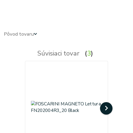
stojate - stojata, stojace - stojaca, stojacie - stojacia, stojanova - stojanove, lampy - lampa, svietidlo -
svietidla, svetlo - svetla, osvetlenie
Pôvod tovaru
Súvisiaci tovar
3