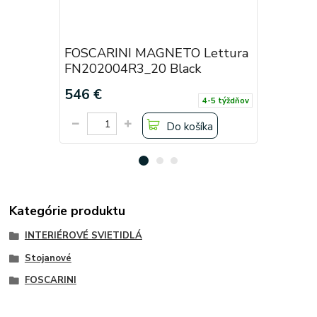
FOSCARINI MAGNETO Lettura
FOSCARI
FN202004R3_20 Black
FN20200
546 €
439,20 
4-5 týždňov
Do košíka
Kategórie produktu
INTERIÉROVÉ SVIETIDLÁ
Stojanové
FOSCARINI