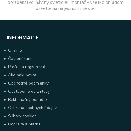
poradenstvo, návrhy svietidiel, montáž - všetko ohľadom
osvetlenia na jednom mieste.
INFORMÁCIE
•
O firme
•
Čo ponúkame
•
Prečo sa registrovať
•
Ako nakupovať
•
Obchodné podmienky
•
Odstúpenie od zmluvy
•
Reklamačný poriadok
•
Ochrana osobných údajov
•
Súbory cookies
•
Doprava a platba