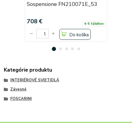
Sospensione FN210071E_53
Sospens
708 €
574,80 
4-5 týždňov
Do košíka
Kategórie produktu
INTERIÉROVÉ SVIETIDLÁ
Závesné
FOSCARINI