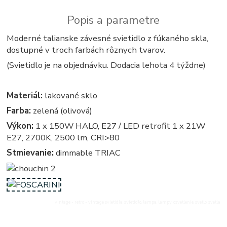
Popis a parametre
Moderné talianske závesné svietidlo z fúkaného skla,
dostupné v troch farbách rôznych tvarov.
(Svietidlo je na objednávku. Dodacia lehota 4 týždne)
Materiál:
lakované sklo
Farba:
zelená (olivová)
Výkon:
1 x 150W HALO, E27 / LED retrofit 1 x 21W
E27, 2700K, 2500 lm, CRI>80
Stmievanie:
dimmable TRIAC
vintage - retro - vintage svietidla, svietidlo, lampa, lampy, osvetlenie, svetlo, svetla