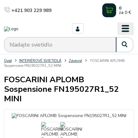
0
+421 903 229 989
za
0 €
Úvod
INTERIÉROVÉ SVIETIDLÁ
Závesné
FOSCARINI APLOMB
Sospensione FN195027R1_52 MINI
FOSCARINI APLOMB
Sospensione FN195027R1_52
MINI