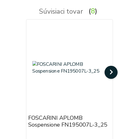
Súvisiaci tovar
8
FOSCARINI APLOMB
FOSCARI
Sospensione FN195007L-3_25
Sospens