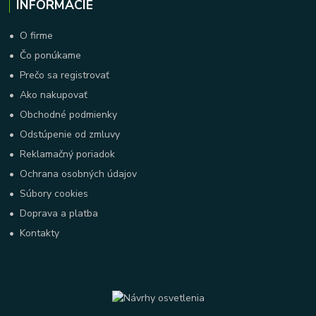
INFORMÁCIE
•
O firme
•
Čo ponúkame
•
Prečo sa registrovať
•
Ako nakupovať
•
Obchodné podmienky
•
Odstúpenie od zmluvy
•
Reklamačný poriadok
•
Ochrana osobných údajov
•
Súbory cookies
•
Doprava a platba
•
Kontakty