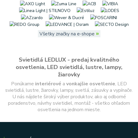
»
Všetky značky na e-shope
Svietidlá LEDLUX - predaj kvalitného
osvetlenia, LED svietidlá, lustre, lampy,
žiarovky
Ponúkame
interiérové
a
vonkajšie
osvetlenie
, LED
svietidlá, lustre, žiarovky, lampy, svetlá, zásuvky a vypínače.
U nás nájdete široký výber produktov, ako aj odborné
poradenstvo, návrhy svietidiel, montáž - všetko ohľadom
osvetlenia na jednom mieste.