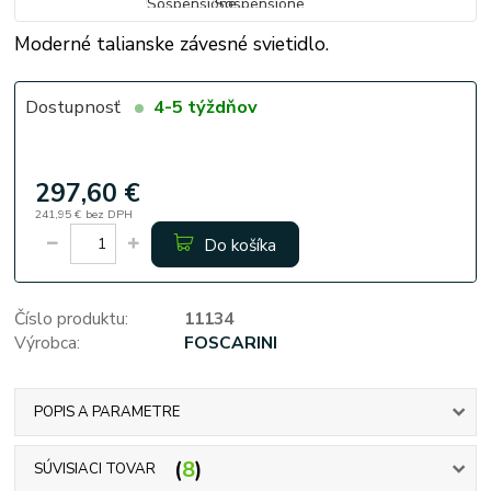
Moderné talianske závesné svietidlo.
Dostupnosť
4-5 týždňov
297,60 €
241,95 €
bez DPH
Do košíka
Číslo produktu:
11134
Výrobca:
FOSCARINI
POPIS A PARAMETRE
8
SÚVISIACI TOVAR