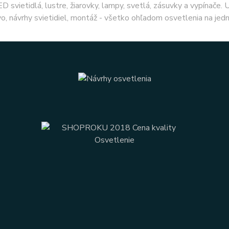
ED svietidlá, lustre, žiarovky, lampy, svetlá, zásuvky a vypínače.
o, návrhy svietidiel, montáž - všetko ohľadom osvetlenia na jed