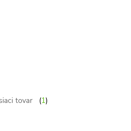
Podhľadové - zabudovateľné - bodové - zápustné 
siaci tovar
1