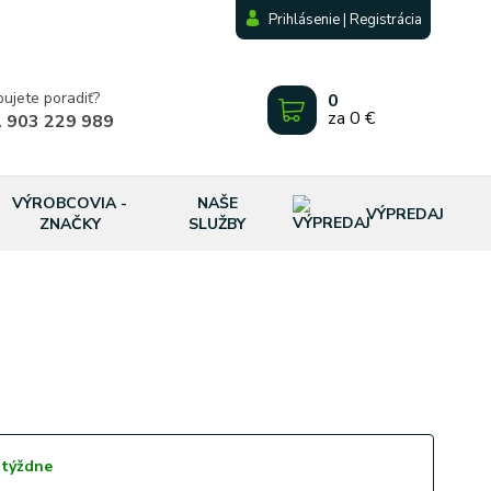
Prihlásenie | Registrácia
bujete poradiť?
0
za
0 €
 903 229 989
VÝROBCOVIA -
NAŠE
VÝPREDAJ
ZNAČKY
SLUŽBY
 týždne