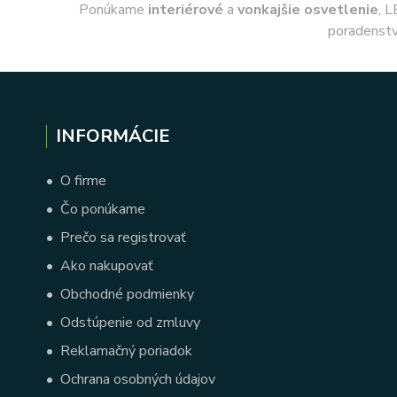
Ponúkame
interiérové
a
vonkajšie
osvetlenie
, L
poradenstv
INFORMÁCIE
•
O firme
•
Čo ponúkame
•
Prečo sa registrovať
•
Ako nakupovať
•
Obchodné podmienky
•
Odstúpenie od zmluvy
•
Reklamačný poriadok
•
Ochrana osobných údajov