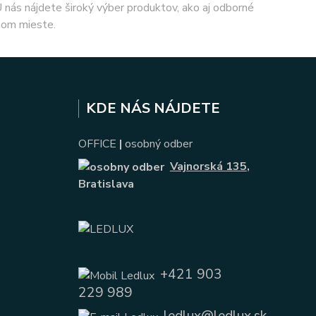
 U nás nájdete široký výber produktov, ako aj odborné
nom mieste.
KDE NÁS NÁJDETE
OFFICE
|
osobný odber
Vajnorská 135
,
Bratislava
+421 903
229 989