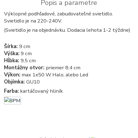
Popis a parametre
Výklopné podhľadové, zabudovateľné svietidlo.
Svietidlo je na 220-240V.
(Svietidlo je na objednávku. Dodacia lehota 1-2 týždne)
Šírka:
9 cm
Výška:
9 cm
Hĺbka:
9,5 cm
Montážny otvor:
priemer 8,4 cm
Výkon:
max 1x50 W Halo, alebo Led
Objímka:
GU10
Farba:
kartáčovaný hliník
Podhľadové - zabudovateľné - bodové - zápustné - svetla, svetlo, osvetlenie, svietidlo, svietidla