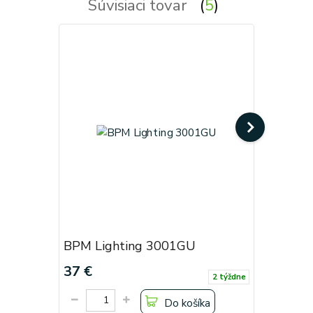
Súvisiaci tovar
5
BPM Lighting 3001GU
BPM Lig
37 €
15 €
2 týždne
Do košíka