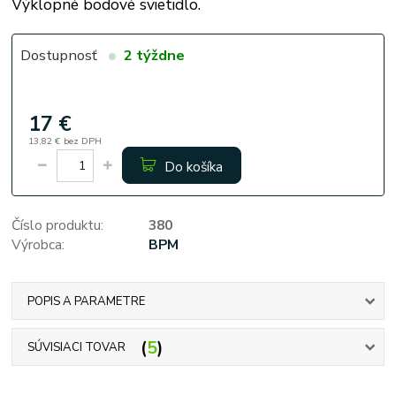
Výklopné bodové svietidlo.
Dostupnosť
2 týždne
17 €
13,82 €
bez DPH
Do košíka
Číslo produktu:
380
Výrobca:
BPM
POPIS A PARAMETRE
5
SÚVISIACI TOVAR