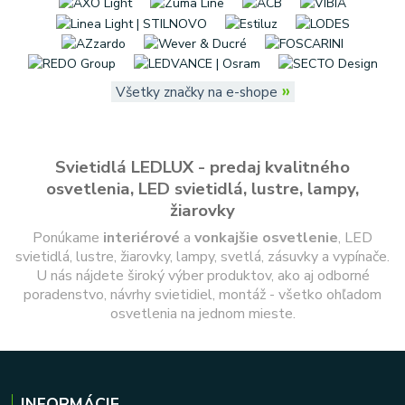
»
Všetky značky na e-shope
Svietidlá LEDLUX - predaj kvalitného
osvetlenia, LED svietidlá, lustre, lampy,
žiarovky
Ponúkame
interiérové
a
vonkajšie
osvetlenie
, LED
svietidlá, lustre, žiarovky, lampy, svetlá, zásuvky a vypínače.
U nás nájdete široký výber produktov, ako aj odborné
poradenstvo, návrhy svietidiel, montáž - všetko ohľadom
osvetlenia na jednom mieste.
INFORMÁCIE