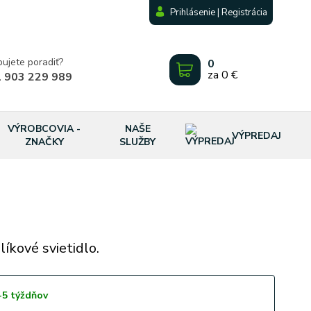
Prihlásenie | Registrácia
bujete poradiť?
0
za
0 €
 903 229 989
VÝROBCOVIA -
NAŠE
VÝPREDAJ
ZNAČKY
SLUŽBY
líkové svietidlo.
-5 týždňov