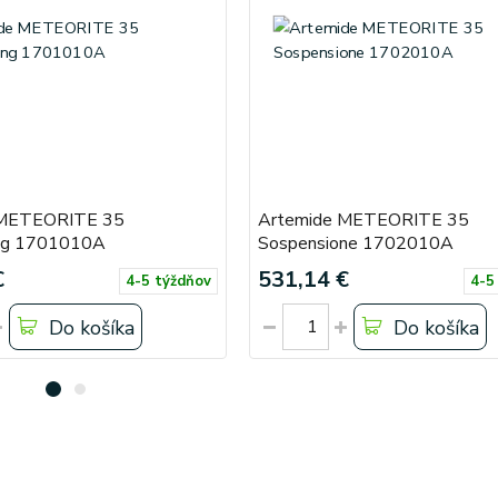
 METEORITE 35
Artemide METEORITE 35
ing 1701010A
Sospensione 1702010A
€
531,14 €
4-5 týždňov
4-5
Do košíka
Do košíka