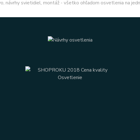
o, návrhy svietidiel, montáž - všetko ohľadom osvetlenia na jed