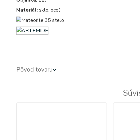
Objímka:
E27
Materiál:
sklo, oceľ
Pôvod tovaru
Súvi