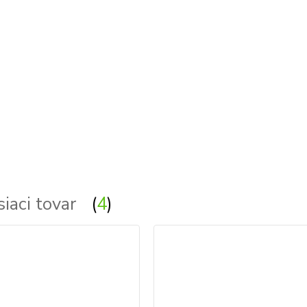
stolova, stolove - stolna, stolne - stolíková, st
siaci tovar
4