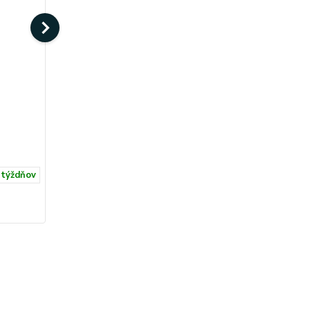
Artemide METEORITE 35 Floor
1706010A
924,59 €
 týždňov
4-5 týždňov
Do košíka