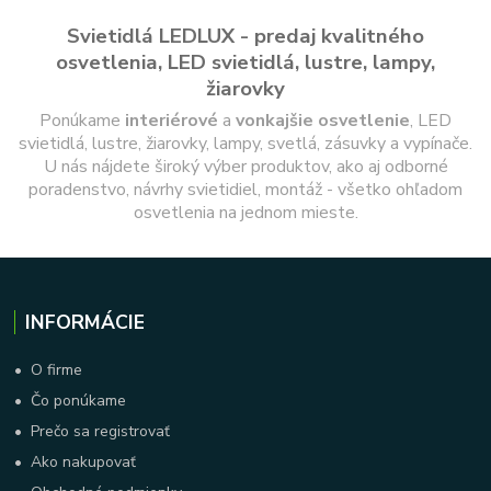
Svietidlá LEDLUX - predaj kvalitného
osvetlenia, LED svietidlá, lustre, lampy,
žiarovky
Ponúkame
interiérové
a
vonkajšie
osvetlenie
, LED
svietidlá, lustre, žiarovky, lampy, svetlá, zásuvky a vypínače.
U nás nájdete široký výber produktov, ako aj odborné
poradenstvo, návrhy svietidiel, montáž - všetko ohľadom
osvetlenia na jednom mieste.
INFORMÁCIE
•
O firme
•
Čo ponúkame
•
Prečo sa registrovať
•
Ako nakupovať