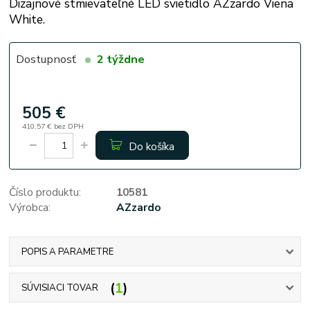
Dizajnové stmievateľné LED svietidlo AZzardo Viena
White.
Dostupnosť
2 týždne
505 €
410,57 €
bez DPH
Do košíka
Číslo produktu:
10581
Výrobca:
AZzardo
POPIS A PARAMETRE
1
SÚVISIACI TOVAR