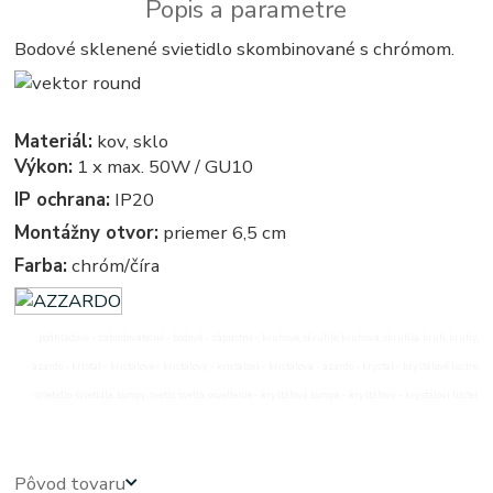
Popis a parametre
Bodové sklenené svietidlo skombinované s chrómom.
Materiál:
kov, sklo
Výkon:
1 x max. 50W / GU10
IP ochrana:
IP20
Montážny otvor:
priemer 6,5 cm
Farba:
chróm/číra
podhľadové - zabudovateľné - bodové - zápustné - kruhove, okruhle, kruhova, okruhla, kruh, kruhy,
azardo - kristal - kristalove - kristalovy - kristalovi - kristalova - azardo - krystal - kryštálové lustre,
svietidlo, svietidla, lampy, svetlo, svetlá, osvetlenie - kryštálová lampa - kryštálový - krystalovi luster
Pôvod tovaru