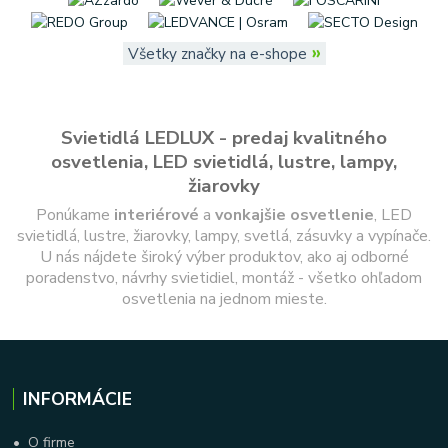
»
Všetky značky na e-shope
Svietidlá LEDLUX - predaj kvalitného
osvetlenia, LED svietidlá, lustre, lampy,
žiarovky
Ponúkame
interiérové
a
vonkajšie
osvetlenie
, LED
svietidlá, lustre, žiarovky, lampy, svetlá, zásuvky a vypínače.
U nás nájdete široký výber produktov, ako aj odborné
poradenstvo, návrhy svietidiel, montáž - všetko ohľadom
osvetlenia na jednom mieste.
INFORMÁCIE
•
O firme