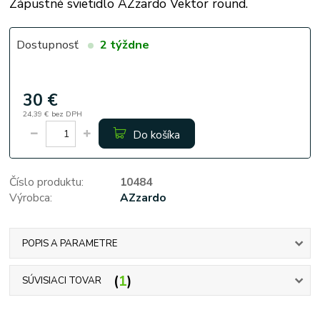
Zápustné svietidlo AZzardo Vektor round.
Dostupnosť
2 týždne
30 €
24,39 €
bez DPH
Do košíka
Číslo produktu:
10484
Výrobca:
AZzardo
POPIS A PARAMETRE
1
SÚVISIACI TOVAR