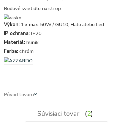
Bodové svietidlo na strop.
Výkon:
1 x max. 50W / GU10, Halo alebo Led
IP ochrana:
IP20
Materiál:
hliník
Farba:
chróm
azardo - kruhove, okruhle, kruhova, okruhla - bodové - svetla, svetlo, osvetlenie, svietidlo, svietidla
Pôvod tovaru
Súvisiaci tovar
2