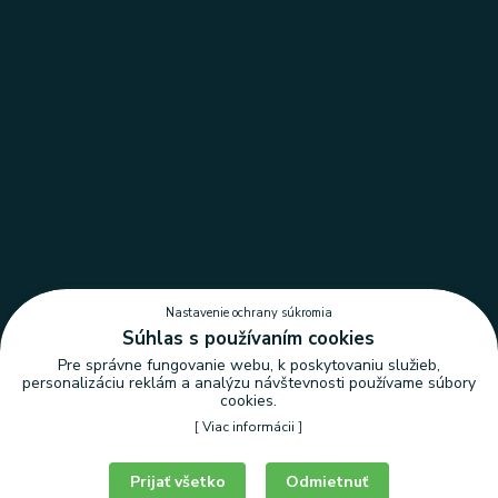
Nastavenie ochrany súkromia
Súhlas s používaním cookies
Pre správne fungovanie webu, k poskytovaniu služieb,
personalizáciu reklám a analýzu návštevnosti používame súbory
cookies.
[
Viac informácii
]
Nastavenie ochrany súkromia
Prijať všetko
Odmietnuť