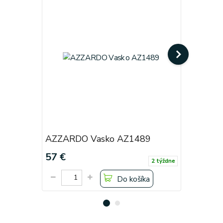
AZZARDO Vasko AZ1489
AZZARDO
57 €
47 €
2 týždne
Do košíka