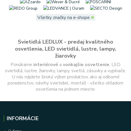
»
Všetky značky na e-shope
Svietidlá LEDLUX - predaj kvalitného
osvetlenia, LED svietidlá, lustre, lampy,
žiarovky
Ponúkame
interiérové
a
vonkajšie
osvetlenie
, LED
svietidlá, lustre, žiarovky, lampy, svetlá, zásuvky a vypínače.
U nás nájdete široký výber produktov, ako aj odborné
poradenstvo, návrhy svietidiel, montáž - všetko ohľadom
osvetlenia na jednom mieste.
INFORMÁCIE