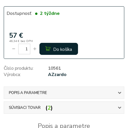
Dostupnosť
2 týždne
57 €
46,34 €
bez DPH
Do košíka
Číslo produktu:
10561
Výrobca:
AZzardo
POPIS A PARAMETRE
2
SÚVISIACI TOVAR
Popis a parametre