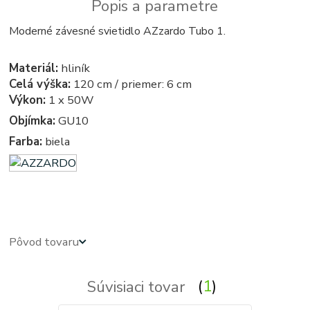
Popis a parametre
Moderné závesné svietidlo AZzardo Tubo 1.
Materiál:
hliník
Celá výška:
120 cm / priemer: 6 cm
Výkon:
1 x 50W
Objímka:
GU10
Farba:
biela
azardo - kruhove, okruhle, kruhova, okruhla, svietidla, svietidlo, lampa, lampy, osvetlenie, svetlo, svetla
Pôvod tovaru
Súvisiaci tovar
1