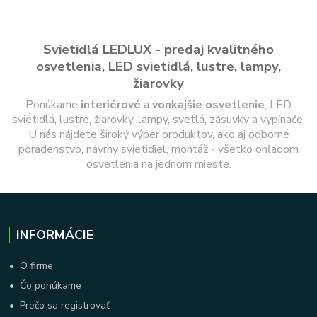
Svietidlá LEDLUX - predaj kvalitného
osvetlenia, LED svietidlá, lustre, lampy,
žiarovky
Ponúkame
interiérové
a
vonkajšie
osvetlenie
, LED
svietidlá, lustre, žiarovky, lampy, svetlá, zásuvky a vypínače.
U nás nájdete široký výber produktov, ako aj odborné
poradenstvo, návrhy svietidiel, montáž - všetko ohľadom
osvetlenia na jednom mieste.
INFORMÁCIE
•
O firme
•
Čo ponúkame
•
Prečo sa registrovať