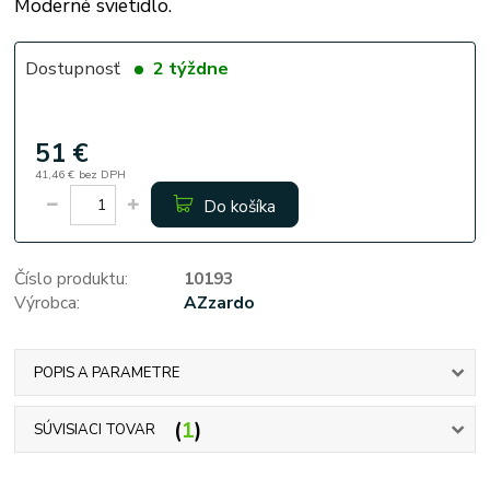
Moderné svietidlo.
Dostupnosť
2 týždne
51 €
41,46 €
bez DPH
Do košíka
Číslo produktu:
10193
Výrobca:
AZzardo
POPIS A PARAMETRE
1
SÚVISIACI TOVAR