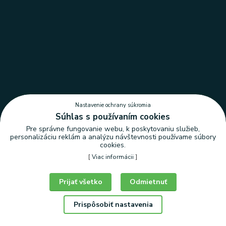
Nastavenie ochrany súkromia
Súhlas s používaním cookies
Pre správne fungovanie webu, k poskytovaniu služieb,
personalizáciu reklám a analýzu návštevnosti používame súbory
cookies.
[
Viac informácii
]
Nastavenie ochrany súkromia
Prijať všetko
Odmietnuť
Prispôsobiť nastavenia
© Copyright 2026 | LEDLUX, s.r.o.