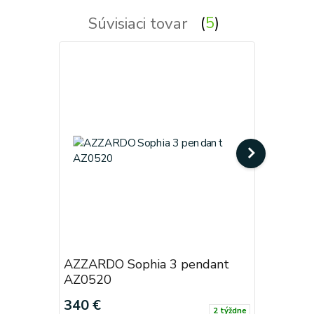
Súvisiaci tovar
5
AZZARDO Sophia 3 pendant
AZZARDO
AZ0520
AZ0519
340 €
340 €
2 týždne