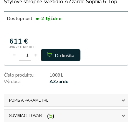
Štýlové stropné svietidlo AZzardo Sophia 6 Top.
Dostupnosť
2 týždne
611 €
496,75 €
bez DPH
Do košíka
Číslo produktu:
10091
Výrobca:
AZzardo
POPIS A PARAMETRE
5
SÚVISIACI TOVAR