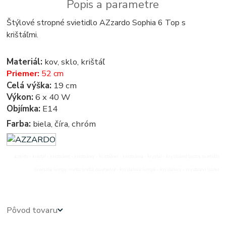
Popis a parametre
Štýlové stropné svietidlo AZzardo Sophia 6 Top s
krištáľmi.
Materiál:
kov, sklo, krištáľ
Priemer:
52 cm
Celá výška:
19 cm
Výkon:
6 x 40 W
Objímka:
E14
Farba:
biela, číra, chróm
azardo - kristal - kristalove - kristalovy - kristalovi - kristalova - krystal - kryštálové lustre, svietidlo,
svietidla, lampy, svetlo, svetlá, osvetlenie - kryštálová lampa - kryštálový - krystalovi luster
Pôvod tovaru