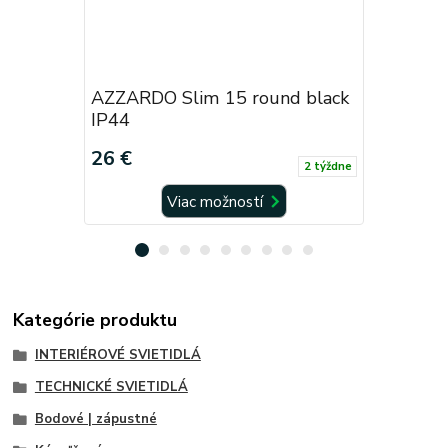
AZZARDO Slim 15 round black
AZZARDO
IP44
chrome I
26 €
26 €
2 týždne
Viac možností
Kategórie produktu
INTERIÉROVÉ SVIETIDLÁ
TECHNICKÉ SVIETIDLÁ
Bodové | zápustné