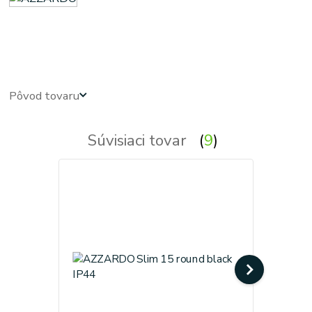
led panel, led panely - kruhove, okruhle, kruhova, okruhla, kruh, kruhy, podhľadové - zabudovateľné -
zápustné - svetla, svetlo, osvetlenie, svietidlo, svietidla - azardo
Pôvod tovaru
Súvisiaci tovar
9