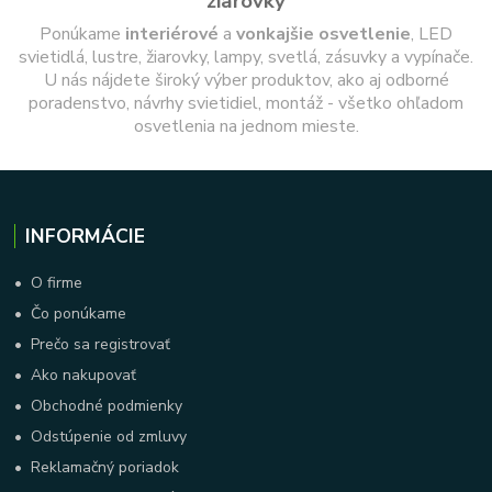
žiarovky
Ponúkame
interiérové
a
vonkajšie
osvetlenie
, LED
svietidlá, lustre, žiarovky, lampy, svetlá, zásuvky a vypínače.
U nás nájdete široký výber produktov, ako aj odborné
poradenstvo, návrhy svietidiel, montáž - všetko ohľadom
osvetlenia na jednom mieste.
INFORMÁCIE
•
O firme
•
Čo ponúkame
•
Prečo sa registrovať
•
Ako nakupovať
•
Obchodné podmienky
•
Odstúpenie od zmluvy
•
Reklamačný poriadok