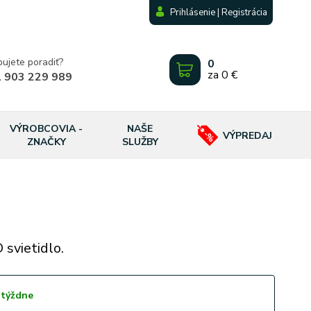
Prihlásenie | Registrácia
bujete poradiť?
0
za
0 €
 903 229 989
VÝROBCOVIA -
NAŠE
VÝPREDAJ
ZNAČKY
SLUŽBY
svietidlo.
 týždne