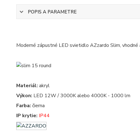
POPIS A PARAMETRE
Moderné zápustné LED svietidlo AZzardo Slim, vhodné a
Materiál:
akryl
Výkon:
LED 12W / 3000K alebo 4000K - 1000 lm
Farba:
čierna
IP krytie:
IP44
led panel, led panely - kruhove, okruhle, kruhova, okruhla, kruh, kruhy, podhľadové - zabudovateľné -