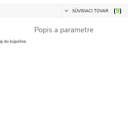
9
SÚVISIACI TOVAR
Popis a parametre
j do kúpeľne.
 zápustné - svetla, svetlo, osvetlenie, svietidlo, svietidla - azardo