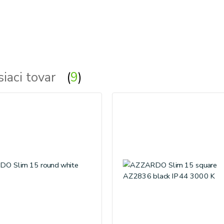
siaci tovar
9