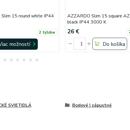
lim 15 round white IP44
AZZARDO Slim 15 square A
black IP44 3000 K
26 €
2 týždne
Viac možností
Do košíka
CKÉ SVIETIDLÁ
Bodové | zápustné