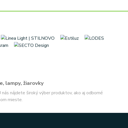
e, lampy, žiarovky
 U nás nájdete široký výber produktov, ako aj odborné
nom mieste.