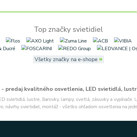
Top značky svietidiel
»
Všetky značky na e-shope
- predaj kvalitného osvetlenia, LED svietidlá, lustr
ED svietidlá, lustre, žiarovky, lampy, svetlá, zásuvky a vypínače.
o, návrhy svietidiel, montáž - všetko ohľadom osvetlenia na jed