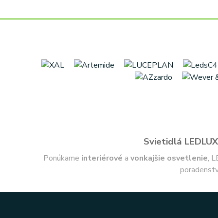
Svietidlá LEDLUX 
Ponúkame
interiérové
a
vonkajšie
osvetlenie
, L
poradenstv