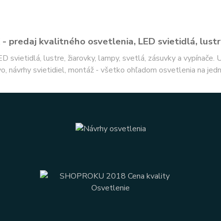
- predaj kvalitného osvetlenia, LED svietidlá, lustr
ED svietidlá, lustre, žiarovky, lampy, svetlá, zásuvky a vypínače.
o, návrhy svietidiel, montáž - všetko ohľadom osvetlenia na jed