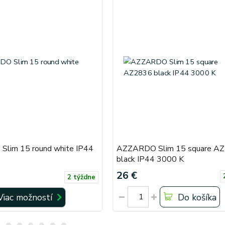
lim 15 round white IP44
AZZARDO Slim 15 square A
black IP44 3000 K
26 €
2 týždne
Viac možností
Do košíka