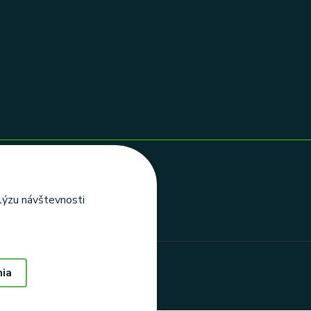
alýzu návštevnosti
nia