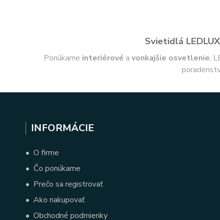
Svietidlá LEDLUX 
Ponúkame
interiérové
a
vonkajšie
osvetlenie
, L
poradenstv
INFORMÁCIE
•
O firme
•
Čo ponúkame
•
Prečo sa registrovať
•
Ako nakupovať
•
Obchodné podmienky