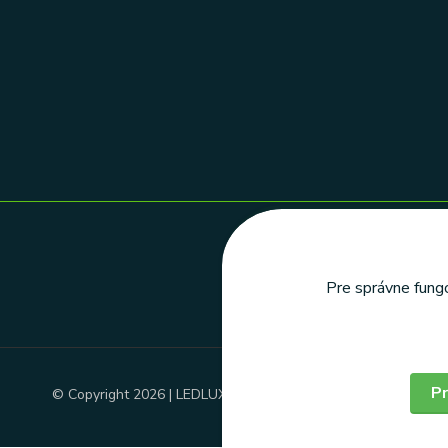
Pre správne fungo
Pr
© Copyright 2026 | LEDLUX, s.r.o.