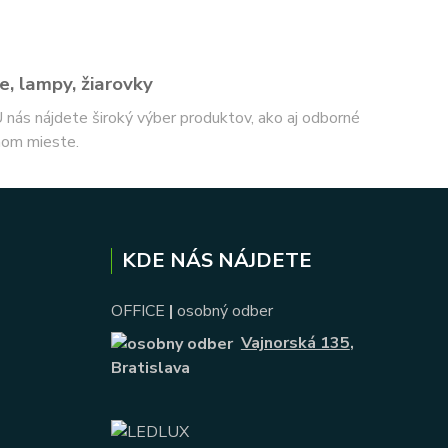
e, lampy, žiarovky
 U nás nájdete široký výber produktov, ako aj odborné
nom mieste.
KDE NÁS NÁJDETE
OFFICE
|
osobný odber
Vajnorská 135
,
Bratislava