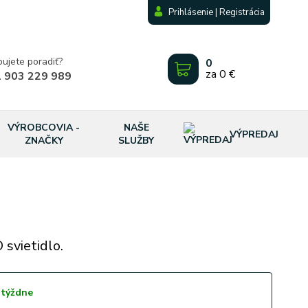
Prihlásenie | Registrácia
bujete poradiť?
0
za
0 €
 903 229 989
VÝROBCOVIA -
NAŠE
VÝPREDAJ
ZNAČKY
SLUŽBY
svietidlo.
 týždne