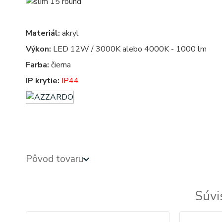
Materiál:
akryl
Výkon:
LED 12W / 3000K alebo 4000K - 1000 lm
Farba:
čierna
IP krytie:
IP44
led panel, led panely - kruhove, okruhle, kruhova, okruhla, kruh, kruhy, podhľadové - zabudovateľné -
Pôvod tovaru
Súvi