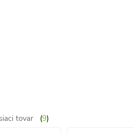
 zápustné - svetla, svetlo, osvetlenie, svietidlo, svietidla - azardo
siaci tovar
9