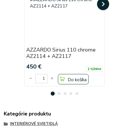
AZZARDO Sirius 110 chrome
AZZARDO 
AZ2114 + AZ2117
AZ2118 
450 €
541 €
2 týždne
Do košíka
Kategórie produktu
INTERIÉROVÉ SVIETIDLÁ