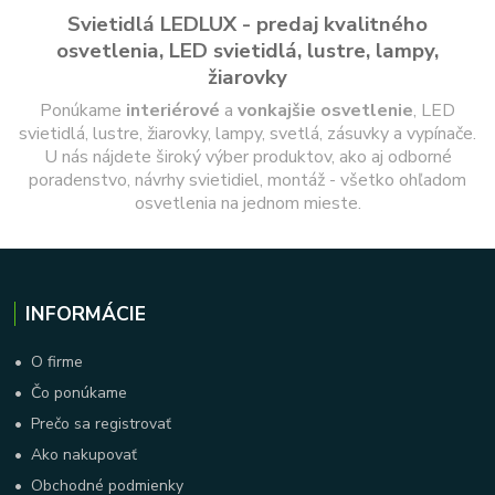
Svietidlá LEDLUX - predaj kvalitného
osvetlenia, LED svietidlá, lustre, lampy,
žiarovky
Ponúkame
interiérové
a
vonkajšie
osvetlenie
, LED
svietidlá, lustre, žiarovky, lampy, svetlá, zásuvky a vypínače.
U nás nájdete široký výber produktov, ako aj odborné
poradenstvo, návrhy svietidiel, montáž - všetko ohľadom
osvetlenia na jednom mieste.
INFORMÁCIE
•
O firme
•
Čo ponúkame
•
Prečo sa registrovať
•
Ako nakupovať
•
Obchodné podmienky