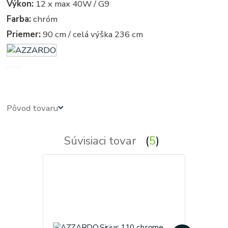
Výkon:
12 x max 40W / G9
Farba:
chróm
Priemer:
90 cm / celá výška 236 cm
azardo
Pôvod tovaru
Súvisiaci tovar
5