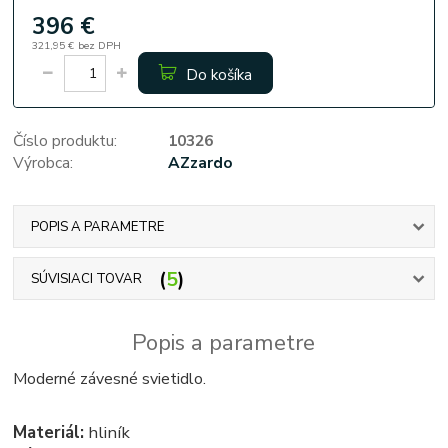
396 €
321,95 €
bez DPH
Do košíka
Číslo produktu:
10326
Výrobca:
AZzardo
POPIS A PARAMETRE
5
SÚVISIACI TOVAR
Popis a parametre
Moderné závesné svietidlo.
Materiál:
hliník