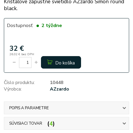
Krištáľové zápustné svietidlo AZzardo Simon round
black.
Dostupnosť
2 týždne
32 €
26,02 €
bez DPH
Do košíka
Číslo produktu:
10448
Výrobca:
AZzardo
POPIS A PARAMETRE
4
SÚVISIACI TOVAR