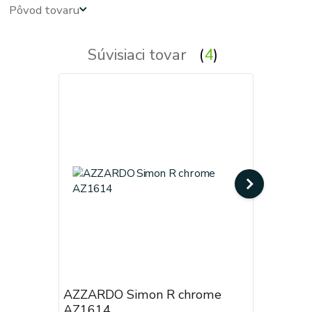
Pôvod tovaru
Súvisiaci tovar
4
AZZARDO Simon R chrome
AZZARDO
AZ1614
AZ1473