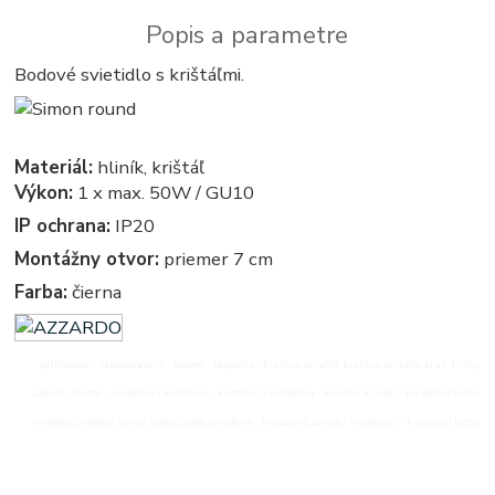
Popis a parametre
Bodové svietidlo s krištáľmi.
Materiál:
hliník, krištáľ
Výkon:
1 x max. 50W / GU10
IP ochrana:
IP20
Montážny otvor:
priemer 7 cm
Farba:
čierna
podhľadové - zabudovateľné - bodové - zápustné - kruhove, okruhle, kruhova, okruhla, kruh, kruhy,
azardo - kristal - kristalove - kristalovy - kristalovi - kristalova - azardo - krystal - kryštálové lustre,
svietidlo, svietidla, lampy, svetlo, svetlá, osvetlenie - kryštálová lampa - kryštálový - krystalovi luster