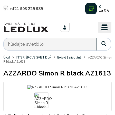
0
+421 903 229 989
za
0 €
Úvod
INTERIÉROVÉ SVIETIDLÁ
Bodové | zápustné
AZZARDO Simon
R black AZ1613
AZZARDO Simon R black AZ1613