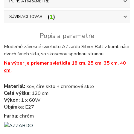
POPIS A PARAMETRE
1
SÚVISIACI TOVAR
Popis a parametre
Moderné závesné svietidlo AZzardo Silver Ball v kombinácii
dvoch farieb skla, so skosenou spodnou stranou.
Na výber je priemer svietidla
18 cm, 25 cm, 35 cm, 40
cm
.
Materiál:
kov, číre sklo + chrómové sklo
Celá výška:
120 cm
Výkon:
1 x 60W
Objímka:
E27
Farba:
chróm