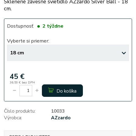
Sklenené závesné svietidlo AZzardo Silver Ball - 18
cm.
Dostupnosť
2 týždne
Vyberte si priemer:
45 €
36,59 €
bez DPH
Do košíka
Číslo produktu:
10033
Výrobca:
AZzardo