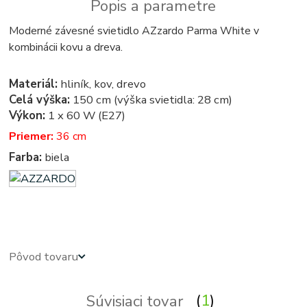
Popis a parametre
Moderné závesné svietidlo AZzardo Parma White v
kombinácii kovu a dreva.
Materiál:
hliník, kov, drevo
Celá výška:
150 cm (výška svietidla: 28 cm)
Výkon:
1 x 60 W (E27)
Priemer:
36 cm
Farba:
biela
azardo - vintage - retro - vintage svietidla, svietidlo, lampa, lampy, osvetlenie, svetlo, svetla
Pôvod tovaru
Súvisiaci tovar
1