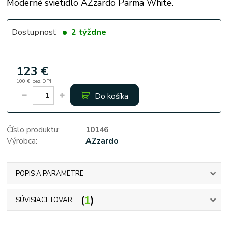
Moderné svietidlo AZzardo Parma White.
Dostupnosť
2 týždne
123 €
100 €
bez DPH
Do košíka
Číslo produktu:
10146
Výrobca:
AZzardo
POPIS A PARAMETRE
1
SÚVISIACI TOVAR