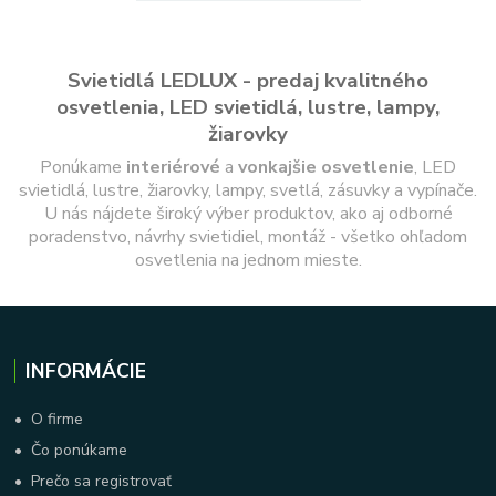
Svietidlá LEDLUX - predaj kvalitného
osvetlenia, LED svietidlá, lustre, lampy,
žiarovky
Ponúkame
interiérové
a
vonkajšie
osvetlenie
, LED
svietidlá, lustre, žiarovky, lampy, svetlá, zásuvky a vypínače.
U nás nájdete široký výber produktov, ako aj odborné
poradenstvo, návrhy svietidiel, montáž - všetko ohľadom
osvetlenia na jednom mieste.
INFORMÁCIE
•
O firme
•
Čo ponúkame
•
Prečo sa registrovať