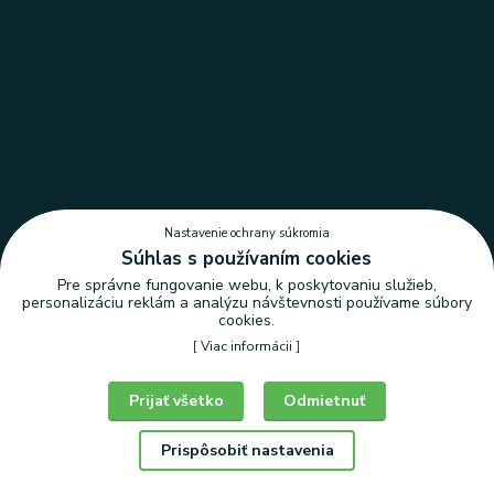
Nastavenie ochrany súkromia
Súhlas s používaním cookies
Pre správne fungovanie webu, k poskytovaniu služieb,
personalizáciu reklám a analýzu návštevnosti používame súbory
cookies.
[
Viac informácii
]
Nastavenie ochrany súkromia
Prijať všetko
Odmietnuť
Prispôsobiť nastavenia
© Copyright 2026 | LEDLUX, s.r.o.