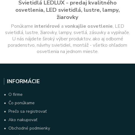
Svietidlá LEDLUX - predaj kvalitného
osvetlenia, LED svietidlá, lustre, lampy,
žiarovky
Ponúkame
interiérové
a
vonkajšie
osvetlenie
, LED
svietidlá, lustre, žiarovky, lampy, svetlá, zásuvky a vypínače.
U nás nájdete široký výber produktov, ako aj odborné
poradenstvo, návrhy svietidiel, montáž - všetko ohľadom
osvetlenia na jednom mieste.
INFORMÁCIE
•
O firme
•
Čo ponúkame
•
Prečo sa registrovať
•
Ako nakupovať
•
Obchodné podmienky