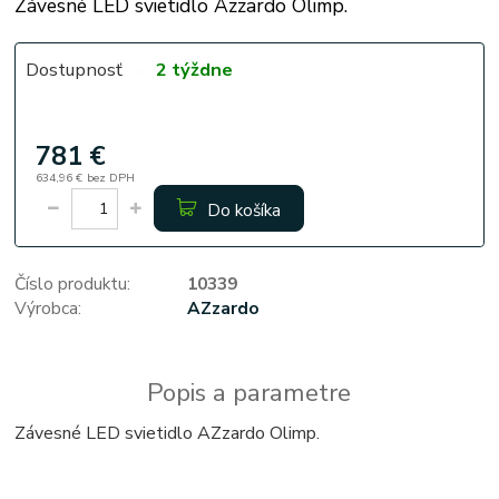
Závesné LED svietidlo Azzardo Olimp.
Dostupnosť
2 týždne
781 €
634,96 €
bez DPH
Do košíka
Číslo produktu:
10339
Výrobca:
AZzardo
Popis a parametre
Závesné LED svietidlo AZzardo Olimp.