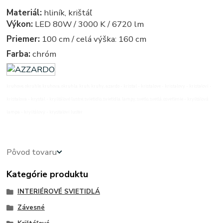
Materiál:
hliník, krištáľ
Výkon:
LED 80W / 3000 K / 6720 lm
Priemer:
100 cm / celá výška: 160 cm
Farba:
chróm
kruhove, okruhle, kruhova, okruhla, kruh, kruhy, azardo - kristal - kristalove - kristalovy - kristalovi -
kristalova - krystal - kryštálové lustre, svietidlo, svietidla, lampy, svetlo, svetlá, osvetlenie - kryštálová
lampa - kryštálový - krystalovi luster
Pôvod tovaru
Kategórie produktu
INTERIÉROVÉ SVIETIDLÁ
Závesné