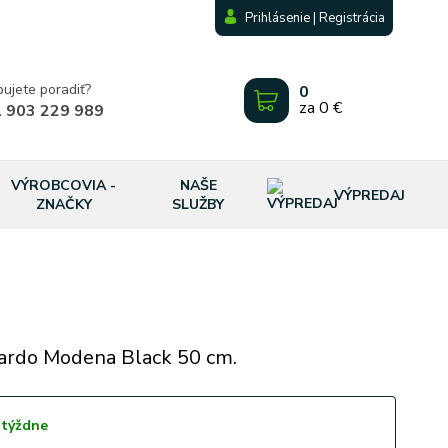
Prihlásenie | Registrácia
bujete poradiť?
0
za
0 €
 903 229 989
VÝROBCOVIA -
NAŠE
VÝPREDAJ
ZNAČKY
SLUŽBY
ardo Modena Black 50 cm.
 týždne