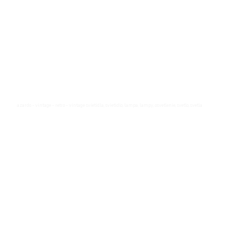
azardo - vintage - retro - vintage svietidla, svietidlo, lampa, lampy, osvetlenie, svetlo, svetla