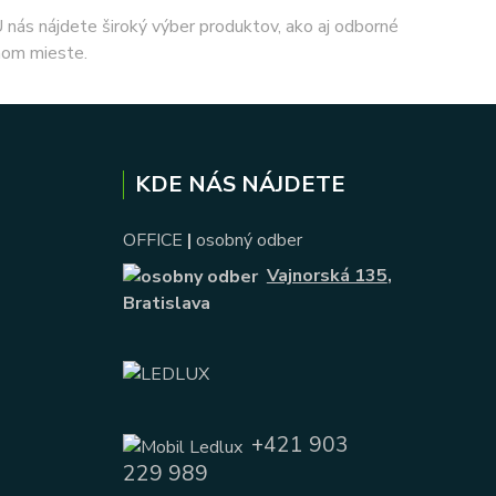
 U nás nájdete široký výber produktov, ako aj odborné
nom mieste.
KDE NÁS NÁJDETE
OFFICE
|
osobný odber
Vajnorská 135
,
Bratislava
+421 903
229 989