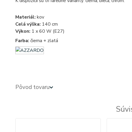
K dispozícii sú tri farebné varianty: čierna, biela, chróm.
Materiál:
kov
Celá výška:
140 cm
Výkon:
1 x 60 W (E27)
Farba:
čierna + zlatá
Pôvod tovaru
Súvi