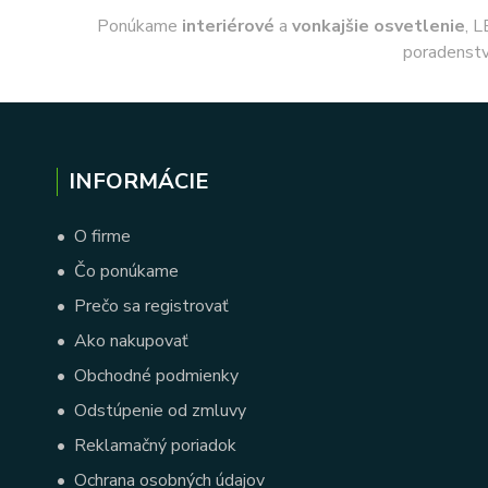
Ponúkame
interiérové
a
vonkajšie
osvetlenie
, L
poradenstv
INFORMÁCIE
•
O firme
•
Čo ponúkame
•
Prečo sa registrovať
•
Ako nakupovať
•
Obchodné podmienky
•
Odstúpenie od zmluvy
•
Reklamačný poriadok
•
Ochrana osobných údajov