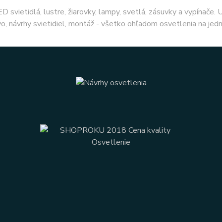
ED svietidlá, lustre, žiarovky, lampy, svetlá, zásuvky a vypínače.
o, návrhy svietidiel, montáž - všetko ohľadom osvetlenia na jed