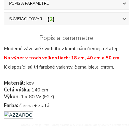
POPIS A PARAMETRE
2
SÚVISIACI TOVAR
Popis a parametre
Moderné závesné svietidlo v kombinácii čiernej a zlatej.
Na výber v troch veľkostiach:
18 cm, 40 cm a 50 cm.
K dispozícii sú tri farebné varianty: čierna, biela, chróm.
Materiál:
kov
Celá výška:
140 cm
Výkon:
1 x 60 W (E27)
Farba:
čierna + zlatá
azardo - vintage - retro - vintage svietidla, svietidlo, lampa, lampy, osvetlenie, svetlo, svetla