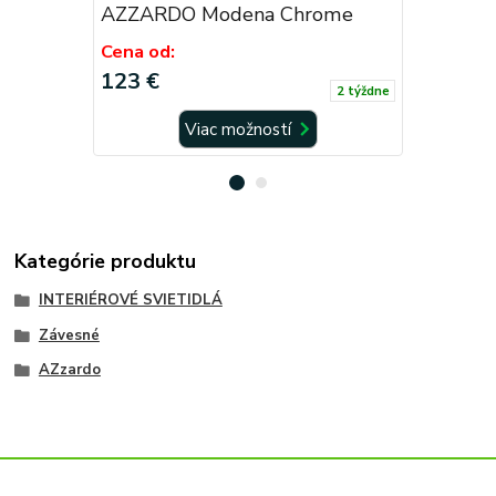
AZZARDO Modena Chrome
AZZARDO
White/G
Cena od:
113 €
123 €
2 týždne
Viac možností
Kategórie produktu
INTERIÉROVÉ SVIETIDLÁ
Závesné
AZzardo