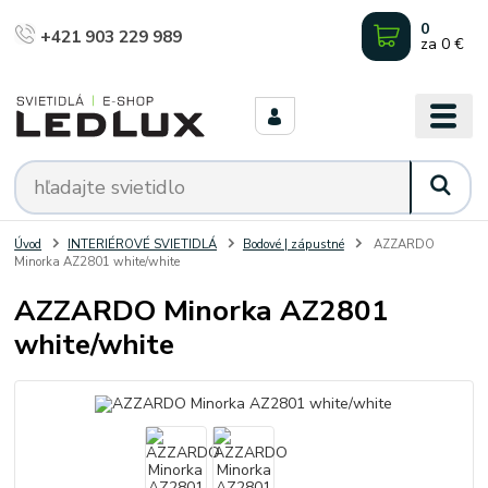
0
+421 903 229 989
za
0 €
Úvod
INTERIÉROVÉ SVIETIDLÁ
Bodové | zápustné
AZZARDO
Minorka AZ2801 white/white
AZZARDO Minorka AZ2801
white/white