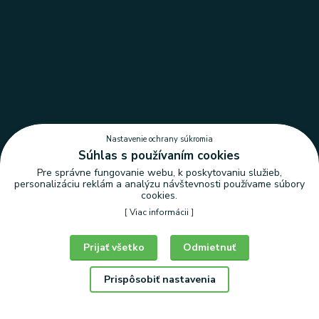
Nastavenie ochrany súkromia
Súhlas s používaním cookies
Pre správne fungovanie webu, k poskytovaniu služieb,
personalizáciu reklám a analýzu návštevnosti používame súbory
cookies.
[
Viac informácii
]
Nastavenie ochrany súkromia
Prijať všetko
Odmietnuť
Prispôsobiť nastavenia
© Copyright 2026 | LEDLUX, s.r.o.