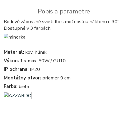
Popis a parametre
Bodové zápustné svietidlo s možnosťou náklonu o 30°.
Dostupné v 3 farbách.
Materiál:
kov, hliník
Výkon:
1 x max. 50W / GU10
IP ochrana:
IP20
Montážny otvor:
priemer 9 cm
Farba:
biela
hranate, hranata, azardo - podhľadové - zabudovateľné - bodové - zápustné - svetla, svetlo, osvetlenie,
svietidlo, svietidla