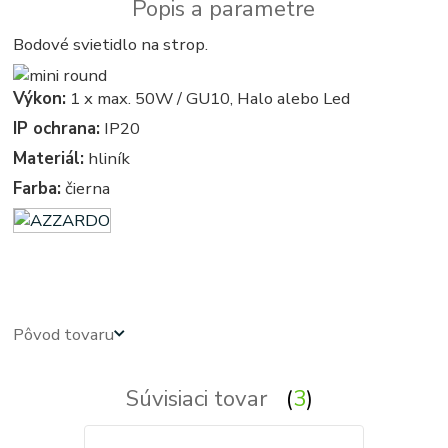
Popis a parametre
Bodové svietidlo na strop.
Výkon:
1 x max. 50W / GU10, Halo alebo Led
IP ochrana:
IP20
Materiál:
hliník
Farba:
čierna
azardo - kruhove, okruhle, kruhova, okruhla - bodové - svetla, svetlo, osvetlenie, svietidlo, svietidla
Pôvod tovaru
Súvisiaci tovar
3