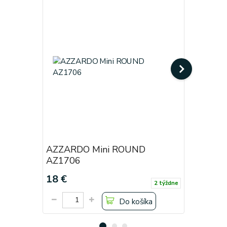
AZZARDO Mini ROUND
AZZARDO
AZ1706
AZ1381
18 €
18 €
2 týždne
Do košíka