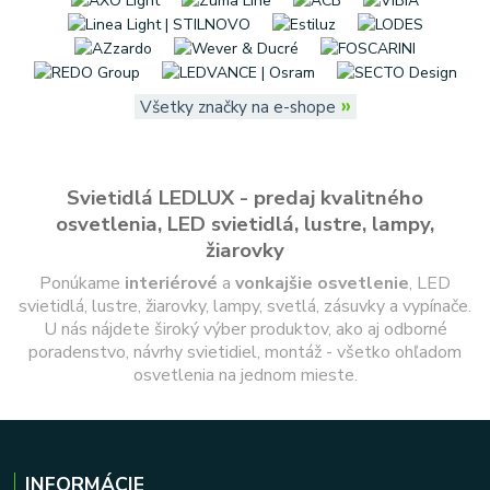
»
Všetky značky na e-shope
Svietidlá LEDLUX - predaj kvalitného
osvetlenia, LED svietidlá, lustre, lampy,
žiarovky
Ponúkame
interiérové
a
vonkajšie
osvetlenie
, LED
svietidlá, lustre, žiarovky, lampy, svetlá, zásuvky a vypínače.
U nás nájdete široký výber produktov, ako aj odborné
poradenstvo, návrhy svietidiel, montáž - všetko ohľadom
osvetlenia na jednom mieste.
INFORMÁCIE