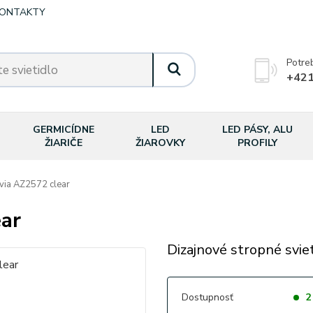
ONTAKTY
Potre
+421
GERMICÍDNE
LED
LED PÁSY, ALU
ŽIARIČE
ŽIAROVKY
PROFILY
ia AZ2572 clear
ar
Dizajnové stropné sviet
Dostupnosť
2