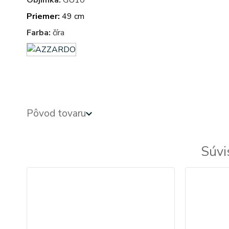
Objímka:
GU10
Priemer:
49 cm
Farba:
číra
azardo
Pôvod tovaru
Súvi