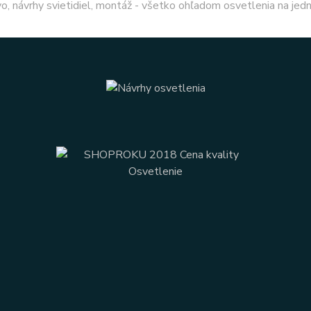
o, návrhy svietidiel, montáž - všetko ohľadom osvetlenia na jed