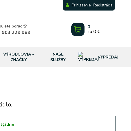
Prihlásenie | Registrácia
bujete poradiť?
0
za
0 €
 903 229 989
VÝROBCOVIA -
NAŠE
VÝPREDAJ
ZNAČKY
SLUŽBY
idlo.
 týždne