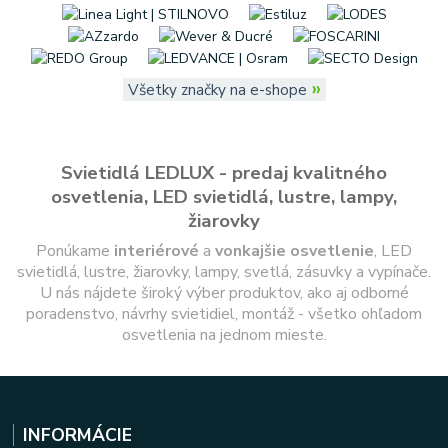
»
Všetky značky na e-shope
Svietidlá LEDLUX - predaj kvalitného
osvetlenia, LED svietidlá, lustre, lampy,
žiarovky
Ponúkame
interiérové
a
vonkajšie
osvetlenie
, LED
svietidlá, lustre, žiarovky, lampy, svetlá, zásuvky a vypínače.
U nás nájdete široký výber produktov, ako aj odborné
poradenstvo, návrhy svietidiel, montáž - všetko ohľadom
osvetlenia na jednom mieste.
INFORMÁCIE