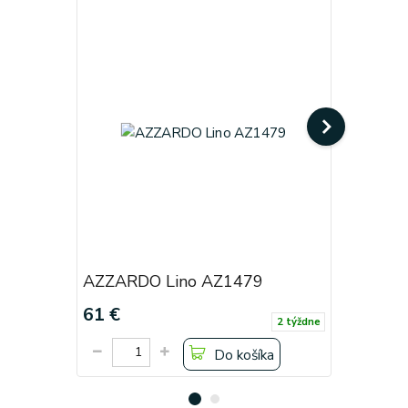
AZZARDO Lino AZ1479
AZZARDO
61 €
61 €
2 týždne
Do košíka