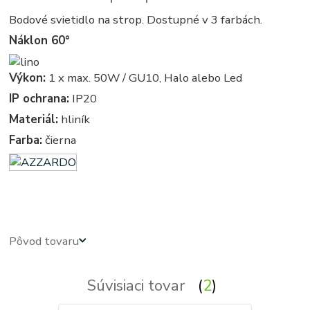
Bodové svietidlo na strop. Dostupné v 3 farbách.
Náklon 60°
Výkon:
1 x max. 50W / GU10, Halo alebo Led
IP ochrana:
IP20
Materiál:
hliník
Farba:
čierna
azardo - kruhove, okruhle, kruhova, okruhla - bodové - svetla, svetlo, osvetlenie, svietidlo, svietidla
Pôvod tovaru
Súvisiaci tovar
2