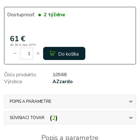
Dostupnosť
2 týždne
61 €
49,59 €
bez DPH
Do košíka
Číslo produktu:
10568
Výrobca:
AZzardo
POPIS A PARAMETRE
2
SÚVISIACI TOVAR
Popis a parametre