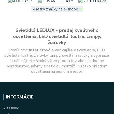
»
Všetky značky na e-shope
Svietidlá LEDLUX - predaj kvalitného
osvetlenia, LED svietidlá, lustre, lampy,
žiarovky
Ponúkame
interiérové
a
vonkajšie
osvetlenie
, LED
svietidlá, lustre, žiarovky, lampy, svetlá, zásuvky a vypínače.
U nás nájdete široký výber produktov, ako aj odborné
poradenstvo, návrhy svietidiel, montáž - všetko ohľadom
osvetlenia na jednom mieste.
INFORMÁCIE
•
O firme