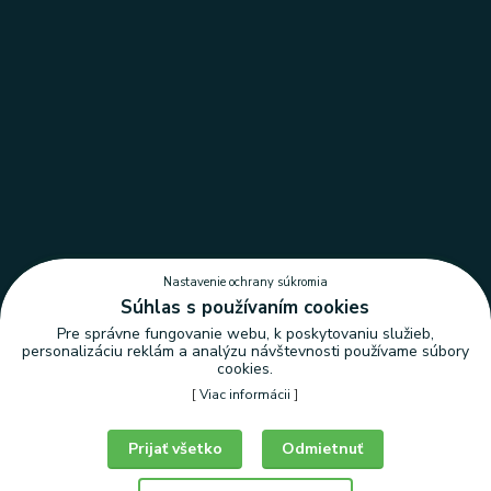
Nastavenie ochrany súkromia
Súhlas s používaním cookies
Pre správne fungovanie webu, k poskytovaniu služieb,
personalizáciu reklám a analýzu návštevnosti používame súbory
cookies.
[
Viac informácii
]
Nastavenie ochrany súkromia
Prijať všetko
Odmietnuť