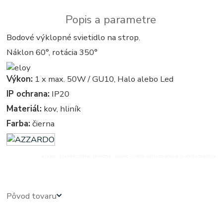
Popis a parametre
Bodové výklopné svietidlo na strop.
Náklon 60°, rotácia 350°
Výkon:
1 x max. 50W / GU10, Halo alebo Led
IP ochrana:
IP20
Materiál:
kov, hliník
Farba:
čierna
azardo - hranaté, stvorec, stvorcové - bodové - svetla, svetlo, osvetlenie, svietidlo, svietidla
Pôvod tovaru