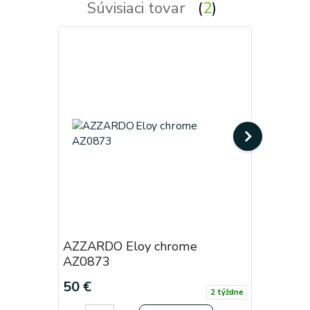
Súvisiaci tovar
2
AZZARDO Eloy chrome
AZZARDO
AZ0873
50 €
33 €
2 týždne