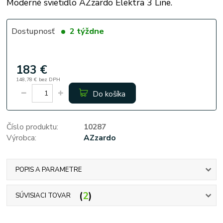
Moderné svietidlo AZzardo Elektra 3 Line.
Dostupnosť
2 týždne
183 €
148,78 €
bez DPH
Do košíka
Číslo produktu:
10287
Výrobca:
AZzardo
POPIS A PARAMETRE
2
SÚVISIACI TOVAR