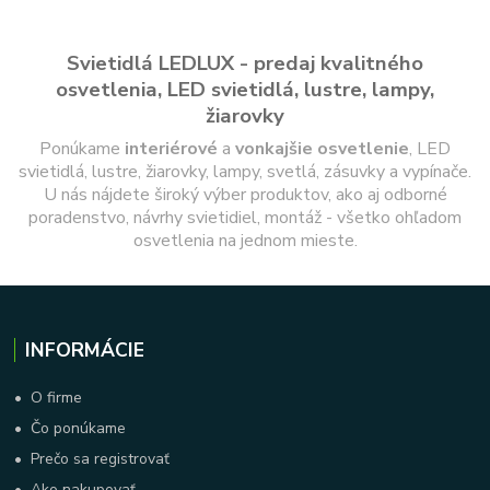
Svietidlá LEDLUX - predaj kvalitného
osvetlenia, LED svietidlá, lustre, lampy,
žiarovky
Ponúkame
interiérové
a
vonkajšie
osvetlenie
, LED
svietidlá, lustre, žiarovky, lampy, svetlá, zásuvky a vypínače.
U nás nájdete široký výber produktov, ako aj odborné
poradenstvo, návrhy svietidiel, montáž - všetko ohľadom
osvetlenia na jednom mieste.
INFORMÁCIE
•
O firme
•
Čo ponúkame
•
Prečo sa registrovať
•
Ako nakupovať