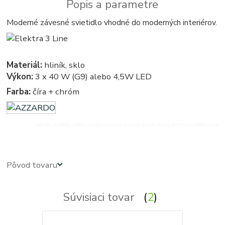
Popis a parametre
Moderné závesné svietidlo vhodné do moderných interiérov.
Materiál:
hliník, sklo
Výkon:
3 x 40 W (G9) alebo 4,5W LED
Farba:
číra + chróm
azardo - vintage - retro - vintage svietidla, svietidlo, lampa, lampy, osvetlenie, svetlo, svetla
Pôvod tovaru
Súvisiaci tovar
2