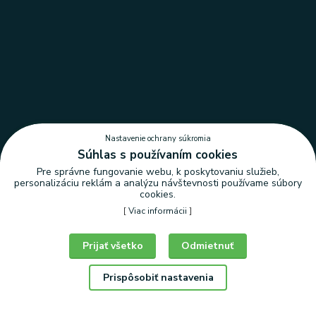
Nastavenie ochrany súkromia
Súhlas s používaním cookies
Pre správne fungovanie webu, k poskytovaniu služieb,
personalizáciu reklám a analýzu návštevnosti používame súbory
cookies.
[
Viac informácii
]
Nastavenie ochrany súkromia
Prijať všetko
Odmietnuť
Prispôsobiť nastavenia
© Copyright 2026 | LEDLUX, s.r.o.