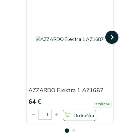
AZZARDO Elektra 1 AZ1687
AZZARDO
64 €
183 €
2 týždne
Do košíka