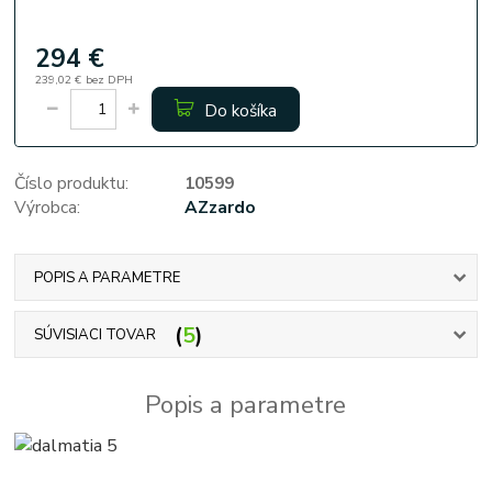
294 €
239,02 €
bez DPH
Do košíka
Číslo produktu:
10599
Výrobca:
AZzardo
POPIS A PARAMETRE
5
SÚVISIACI TOVAR
Popis a parametre