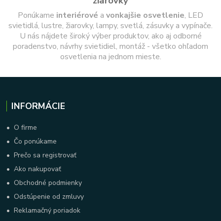
žiarovky
Ponúkame
interiérové
a
vonkajšie
osvetlenie
, LED
svietidlá, lustre, žiarovky, lampy, svetlá, zásuvky a vypínače.
U nás nájdete široký výber produktov, ako aj odborné
poradenstvo, návrhy svietidiel, montáž - všetko ohľadom
osvetlenia na jednom mieste.
INFORMÁCIE
•
O firme
•
Čo ponúkame
•
Prečo sa registrovať
•
Ako nakupovať
•
Obchodné podmienky
•
Odstúpenie od zmluvy
•
Reklamačný poriadok