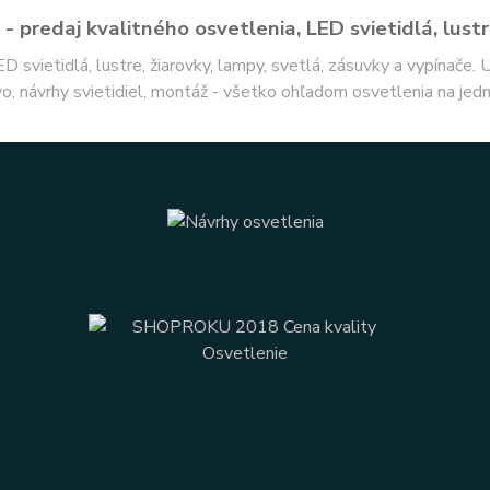
- predaj kvalitného osvetlenia, LED svietidlá, lustr
ED svietidlá, lustre, žiarovky, lampy, svetlá, zásuvky a vypínače.
o, návrhy svietidiel, montáž - všetko ohľadom osvetlenia na jed