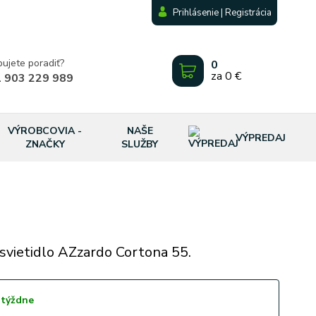
Prihlásenie | Registrácia
bujete poradiť?
0
za
0 €
 903 229 989
VÝROBCOVIA -
NAŠE
VÝPREDAJ
ZNAČKY
SLUŽBY
vietidlo AZzardo Cortona 55.
 týždne