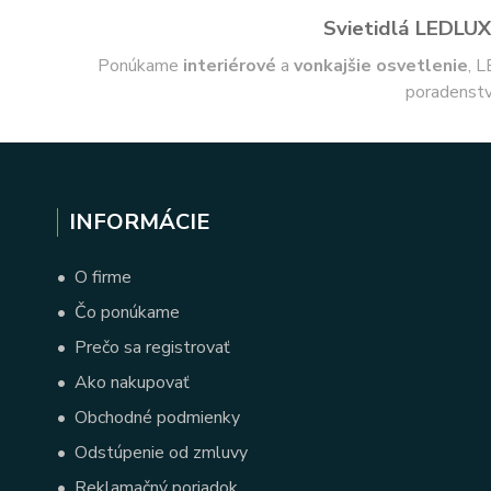
Svietidlá LEDLUX 
Ponúkame
interiérové
a
vonkajšie
osvetlenie
, L
poradenstv
INFORMÁCIE
•
O firme
•
Čo ponúkame
•
Prečo sa registrovať
•
Ako nakupovať
•
Obchodné podmienky
•
Odstúpenie od zmluvy
•
Reklamačný poriadok