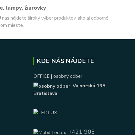
e, lampy, žiarovky
 U nás nájdete široký výber produktov, ako aj odborné
nom mieste.
KDE NÁS NÁJDETE
OFFICE
|
osobný odber
Vajnorská 135
,
Bratislava
+421 903