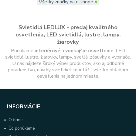
»
Všetky značky na e-shope
Svietidlá LEDLUX - predaj kvalitného
osvetlenia, LED svietidlá, lustre, lampy,
žiarovky
Ponúkame
interiérové
a
vonkajšie
osvetlenie
, LED
svietidlá, lustre, žiarovky, lampy, svetlá, zásuvky a vypínače.
U nás nájdete široký výber produktov, ako aj odborné
poradenstvo, návrhy svietidiel, montáž - všetko ohľadom
osvetlenia na jednom mieste.
INFORMÁCIE
•
O firme
•
Čo ponúkame