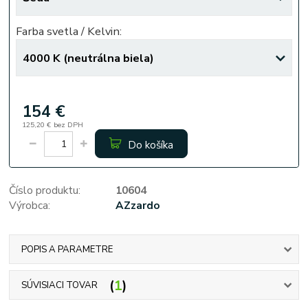
Farba svetla / Kelvin:
154 €
125,20 €
bez DPH
Do košíka
Číslo produktu:
10604
Výrobca:
AZzardo
POPIS A PARAMETRE
1
SÚVISIACI TOVAR