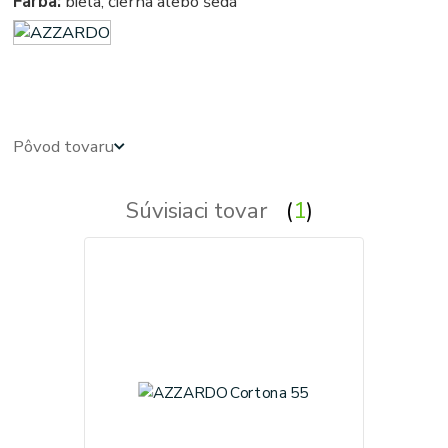
Farba:
biela, čierna alebo šedá
azardo
Pôvod tovaru
Súvisiaci tovar
1