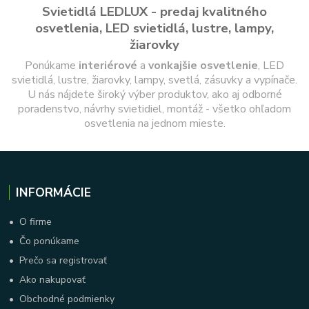
Svietidlá LEDLUX - predaj kvalitného
osvetlenia, LED svietidlá, lustre, lampy,
žiarovky
Ponúkame
interiérové
a
vonkajšie
osvetlenie
, LED
svietidlá, lustre, žiarovky, lampy, svetlá, zásuvky a vypínače.
U nás nájdete široký výber produktov, ako aj odborné
poradenstvo, návrhy svietidiel, montáž - všetko ohľadom
osvetlenia na jednom mieste.
INFORMÁCIE
•
O firme
•
Čo ponúkame
•
Prečo sa registrovať
•
Ako nakupovať
•
Obchodné podmienky