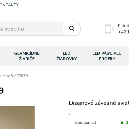
ONTAKTY
Potre
+421
GERMICÍDNE
LED
LED PÁSY, ALU
ŽIARIČE
ŽIAROVKY
PROFILY
nflux 8 AZ2639
9
Dizajnové závesné svie
Dostupnosť
2