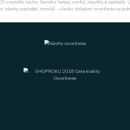
ED svietidlá, lustre, žiarovky, lampy, svetlá, zásuvky a vypínače.
o, návrhy svietidiel, montáž - všetko ohľadom osvetlenia na jed