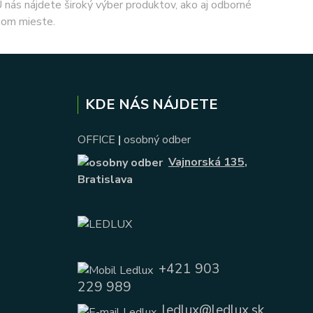
 U nás nájdete široký výber produktov, ako aj odborné
nom mieste.
KDE NÁS NÁJDETE
OFFICE
|
osobný odber
Vajnorská 135
,
Bratislava
+421 903
229 989
ledlux@ledlux.sk