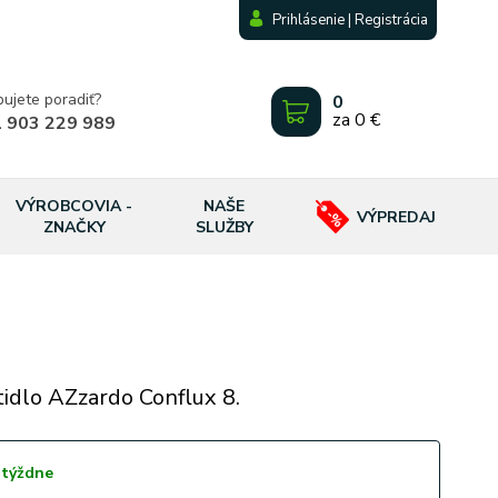
Prihlásenie | Registrácia
bujete poradiť?
0
za
0 €
 903 229 989
VÝROBCOVIA -
NAŠE
VÝPREDAJ
ZNAČKY
SLUŽBY
tidlo AZzardo Conflux 8.
 týždne