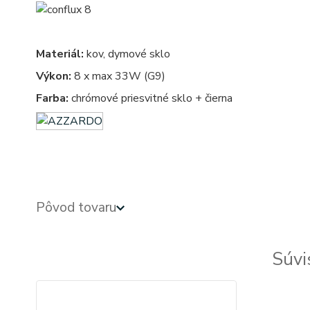
Materiál:
kov, dymové sklo
Výkon:
8 x max 33W (G9)
Farba:
chrómové priesvitné sklo + čierna
Pôvod tovaru
Súvi