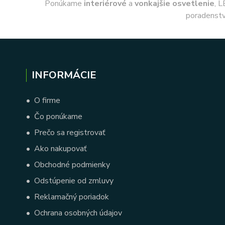
Ponúkame
interiérové
a
vonkajšie
osvetlenie
, L
poradenstv
INFORMÁCIE
•
O firme
•
Čo ponúkame
•
Prečo sa registrovať
•
Ako nakupovať
•
Obchodné podmienky
•
Odstúpenie od zmluvy
•
Reklamačný poriadok
•
Ochrana osobných údajov