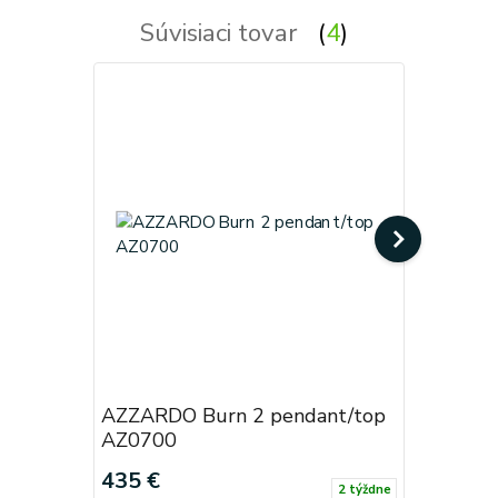
Súvisiaci tovar
4
AZZARDO Burn 2 pendant/top
AZZARDO
AZ0700
AZ0699
435 €
277 €
2 týždne