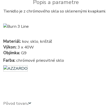
Popis a parametre
Tienidlo je z chrómového skla so sklenenými kvapkami.
Materiál:
kov, sklo, krištáľ
Výkon:
3 x 40W
Objímka:
G9
Farba:
chrómové priesvitné sklo
azardo - kristal - kristalove - kristalovy - kristalovi - kristalova - krystal - kryštálové lustre, svietidlo,
svietidla, lampy, svetlo, svetlá, osvetlenie - kryštálová lampa - kryštálový - krystalovi luster
Pôvod tovaru