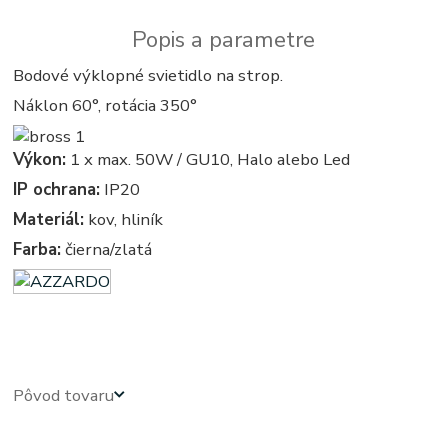
Popis a parametre
Bodové výklopné svietidlo na strop.
Náklon 60°, rotácia 350°
Výkon:
1 x max. 50W / GU10, Halo alebo Led
IP ochrana:
IP20
Materiál:
kov, hliník
Farba:
čierna/zlatá
azardo - kruhove, okruhle, kruhova, okruhla - bodové - svetla, svetlo, osvetlenie, svietidlo, svietidla
Pôvod tovaru