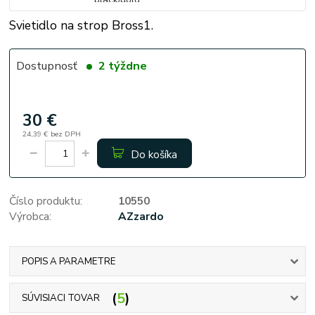
Svietidlo na strop Bross1.
Dostupnosť
2 týždne
30 €
24,39 €
bez DPH
Do košíka
Číslo produktu:
10550
Výrobca:
AZzardo
POPIS A PARAMETRE
5
SÚVISIACI TOVAR