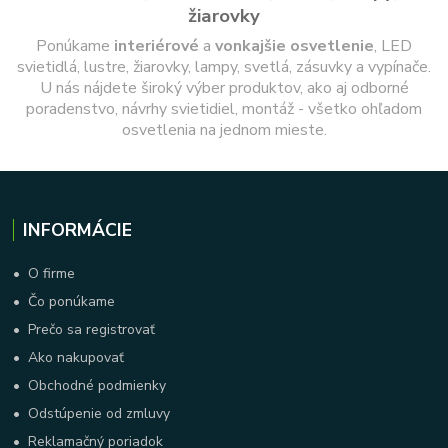
žiarovky
Ponúkame
interiérové
a
vonkajšie
osvetlenie
, LED
svietidlá, lustre, žiarovky, lampy, svetlá, zásuvky a vypínače.
U nás nájdete široký výber produktov, ako aj odborné
poradenstvo, návrhy svietidiel, montáž - všetko ohľadom
osvetlenia na jednom mieste.
INFORMÁCIE
•
O firme
•
Čo ponúkame
•
Prečo sa registrovať
•
Ako nakupovať
•
Obchodné podmienky
•
Odstúpenie od zmluvy
•
Reklamačný poriadok