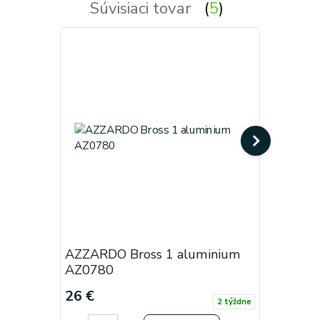
Súvisiaci tovar
5
AZZARDO Bross 1 aluminium
AZZARDO
AZ0780
AZ0857
26 €
50 €
2 týždne