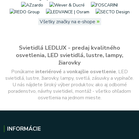
»
Všetky značky na e-shope
Svietidlá LEDLUX - predaj kvalitného
osvetlenia, LED svietidlá, lustre, lampy,
žiarovky
Ponúkame
interiérové
a
vonkajšie
osvetlenie
, LED
svietidlá, lustre, žiarovky, lampy, svetlá, zásuvky a vypínače.
U nás nájdete široký výber produktov, ako aj odborné
poradenstvo, návrhy svietidiel, montáž - všetko ohľadom
osvetlenia na jednom mieste.
INFORMÁCIE