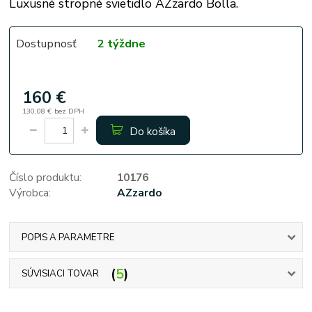
Luxusné stropné svietidlo AZzardo Bolla.
Dostupnosť
2 týždne
160 €
130,08 €
bez DPH
Do košíka
Číslo produktu:
10176
Výrobca:
AZzardo
POPIS A PARAMETRE
5
SÚVISIACI TOVAR