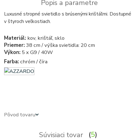
Popis a parametre
Luxusné stropné svietidlo s brúsenými krištáľmi. Dostupné
v štyroch veľkostiach.
Materiál:
kov, krištáľ, sklo
Priemer:
38 cm / výška svietidla: 20 cm
Výkon:
5 x G9 / 40W
Farba:
chróm / číra
azardo - kristal - kristalove - kristalovy - kristalovi - kristalova - azardo - krystal - kryštálové lustre,
svietidlo, svietidla, lampy, svetlo, svetlá, osvetlenie - kryštálová lampa - kryštálový - krystalovi luster
Pôvod tovaru
Súvisiaci tovar
5