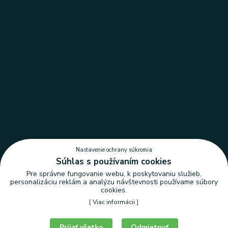
Nastavenie ochrany súkromia
Súhlas s používaním cookies
Pre správne fungovanie webu, k poskytovaniu služieb,
personalizáciu reklám a analýzu návštevnosti používame súbory
cookies.
[
Viac informácii
]
Nastavenie ochrany súkromia
Prijať všetko
Odmietnuť