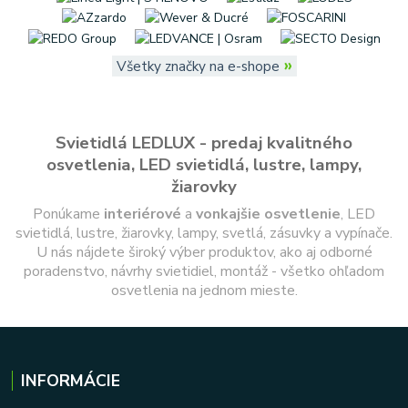
»
Všetky značky na e-shope
Svietidlá LEDLUX - predaj kvalitného
osvetlenia, LED svietidlá, lustre, lampy,
žiarovky
Ponúkame
interiérové
a
vonkajšie
osvetlenie
, LED
svietidlá, lustre, žiarovky, lampy, svetlá, zásuvky a vypínače.
U nás nájdete široký výber produktov, ako aj odborné
poradenstvo, návrhy svietidiel, montáž - všetko ohľadom
osvetlenia na jednom mieste.
INFORMÁCIE