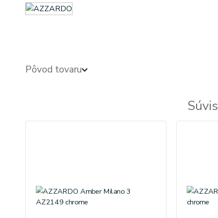
azardo
Pôvod tovaru
Súvis