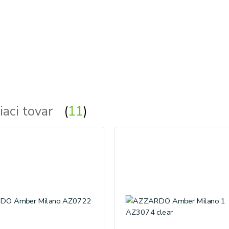
iaci tovar
11