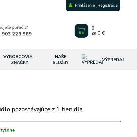
Prihlásenie | Registrácia
bujete poradiť?
0
za
0 €
 903 229 989
VÝROBCOVIA -
NAŠE
VÝPREDAJ
ZNAČKY
SLUŽBY
idlo pozostávajúce z 1 tienidla.
 týždne