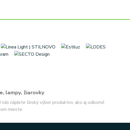
e, lampy, žiarovky
 U nás nájdete široký výber produktov, ako aj odborné
nom mieste.