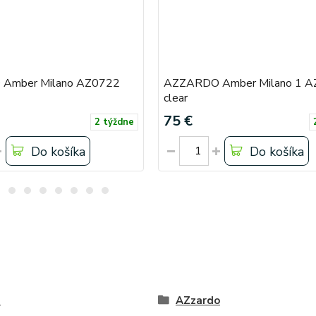
Amber Milano AZ0722
AZZARDO Amber Milano 1 
clear
75 €
2 týždne
Do košíka
Do košíka
é
AZzardo