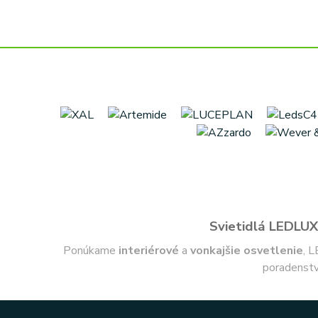
Svietidlá LEDLUX 
Ponúkame
interiérové
a
vonkajšie
osvetlenie
, L
poradenstv