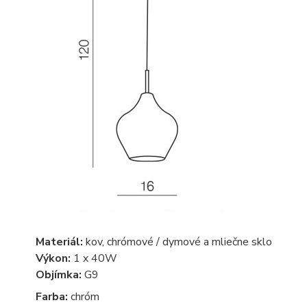
Materiál:
kov, chrómové / dymové a mliečne sklo
Výkon:
1 x 40W
Objímka:
G9
Farba:
chróm