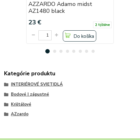
AZZARDO Adamo midst
AZZARDO
AZ1480 black
AZ1481 
23 €
23 €
2 týždne
Do košíka
Kategórie produktu
INTERIÉROVÉ SVIETIDLÁ
Bodové | zápustné
Krištáľové
AZzardo