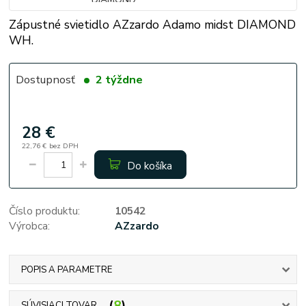
Zápustné svietidlo AZzardo Adamo midst DIAMOND
WH.
Dostupnosť
2 týždne
28 €
22,76 €
bez DPH
Do košíka
Číslo produktu:
10542
Výrobca:
AZzardo
POPIS A PARAMETRE
8
SÚVISIACI TOVAR