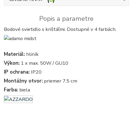
Popis a parametre
Bodové svietidlo s krištáľmi. Dostupné v 4 farbách.
Materiál:
hliník
Výkon:
1 x max. 50W / GU10
IP ochrana:
IP20
Montážny otvor:
priemer 7,5 cm
Farba:
biela
podhľadové - zabudovateľné - bodové - zápustné - kruhove, okruhle, kruhova, okruhla, kruh, kruhy,
azardo - kristal - kristalove - kristalovy - kristalovi - kristalova - azardo - krystal - kryštálové lustre,
svietidlo, svietidla, lampy, svetlo, svetlá, osvetlenie - kryštálová lampa - kryštálový - krystalovi luster