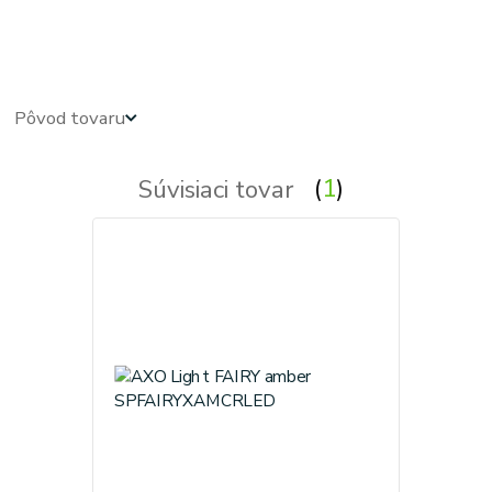
kristal - kristalove - kristalovy - kristalovi - kristalova - krystal - kryštálové lustre, svietidlo, svietidla,
lampy, svetlo, svetlá, osvetlenie - kryštálová lampa - kryštálový - krystalovi luster
Pôvod tovaru
Súvisiaci tovar
1