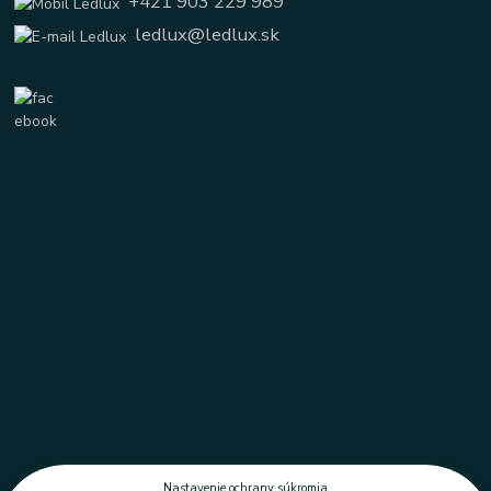
+421 903 229 989
ledlux@ledlux.sk
Nastavenie ochrany súkromia