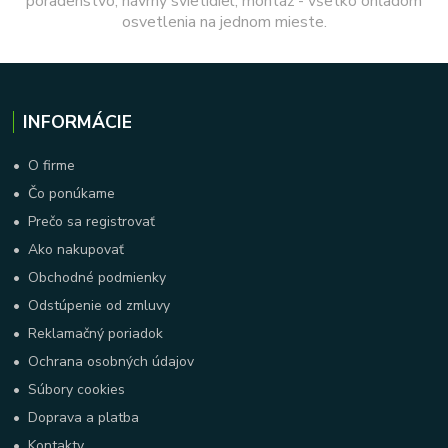
poradenstvo, návrhy svietidiel, montáž - všetko ohľadom
osvetlenia na jednom mieste.
INFORMÁCIE
•
O firme
•
Čo ponúkame
•
Prečo sa registrovať
•
Ako nakupovať
•
Obchodné podmienky
•
Odstúpenie od zmluvy
•
Reklamačný poriadok
•
Ochrana osobných údajov
•
Súbory cookies
•
Doprava a platba
•
Kontakty