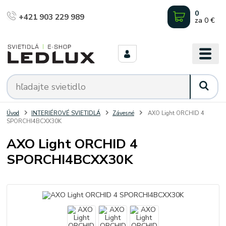
0
+421 903 229 989
za
0 €
Úvod
INTERIÉROVÉ SVIETIDLÁ
Závesné
AXO Light ORCHID 4
SPORCHI4BCXX30K
AXO Light ORCHID 4
SPORCHI4BCXX30K