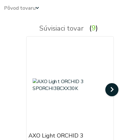
Pôvod tovaru
Súvisiaci tovar
9
AXO Light ORCHID 3
AXO Lig