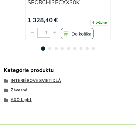
SPORCHI3BCXX30K
SPORCH
1 328,40 €
1 328,4
4 týždne
Do košíka
Kategórie produktu
INTERIÉROVÉ SVIETIDLÁ
Závesné
AXO Light