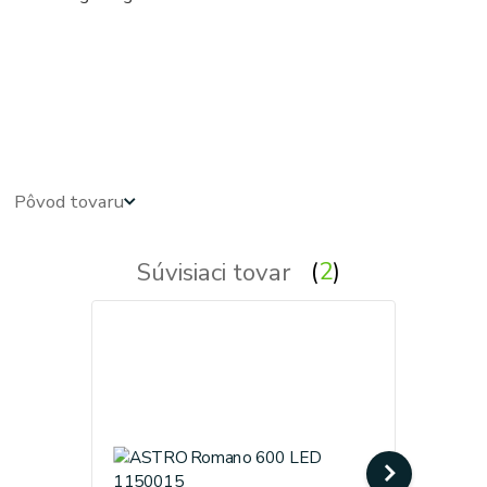
bocne, bocna - nastenne, nastenna - na stenu - svietidlá nad zrkadlo - svietidlo nad zrkadlo - svietidlá
nad zrkadlá - svetlo nad zrkadlo - svetlá nad zrkadlo - osvetlenie nad zrkadlo - osvetlenie nad zrkadlá -
osvetlenie zrkadiel - k zrkadlu - kupelnove - kupelnova - do kupelne - svetla, svetlo, osvetlenie, lampa,
lampy, svietidlo, svietidla - obdlznikove, obdlznikova, hranata, hranate
Pôvod tovaru
Súvisiaci tovar
2