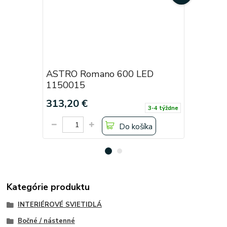
ASTRO Romano 600 LED
ASTRO R
1150015
1150017
313,20 €
628,80 
3-4 týždne
Do košíka
Kategórie produktu
INTERIÉROVÉ SVIETIDLÁ
Bočné / nástenné