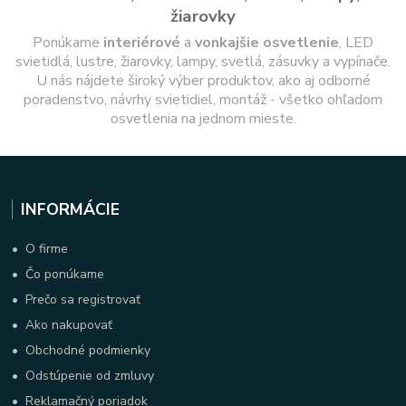
žiarovky
Ponúkame
interiérové
a
vonkajšie
osvetlenie
, LED
svietidlá, lustre, žiarovky, lampy, svetlá, zásuvky a vypínače.
U nás nájdete široký výber produktov, ako aj odborné
poradenstvo, návrhy svietidiel, montáž - všetko ohľadom
osvetlenia na jednom mieste.
INFORMÁCIE
•
O firme
•
Čo ponúkame
•
Prečo sa registrovať
•
Ako nakupovať
•
Obchodné podmienky
•
Odstúpenie od zmluvy
•
Reklamačný poriadok