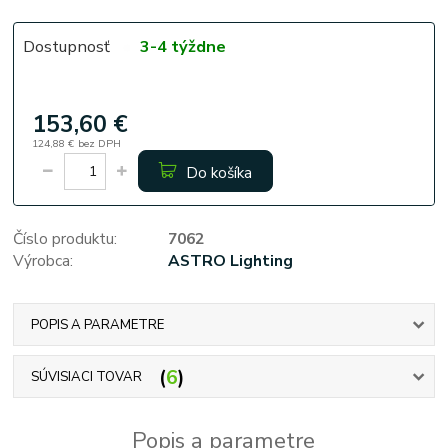
Dostupnosť
3-4 týždne
153,60 €
124,88 €
bez DPH
Do košíka
Číslo produktu:
7062
Výrobca:
ASTRO Lighting
POPIS A PARAMETRE
6
SÚVISIACI TOVAR
Popis a parametre