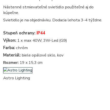
Nástenné stmievateľné svietidlo použiteľné aj do
kúpeľne.
Svietidlo je na objednávku. Dodacia lehota 3-4 týždne.
Stupeň ochrany:
IP44
Výkon:
1 x max 40W, 3W-Led (G9)
Farba:
chróm
Materiál:
biele opálové sklo, kov
Rozmer:
19 x 15,3 cm
Astro Lighting
bocne, bocna - nastenne, nastenna - na stenu - svietidlá nad zrkadlo - svietidlo nad zrkadlo - svietidlá
nad zrkadlá - svetlo nad zrkadlo - svetlá nad zrkadlo - osvetlenie nad zrkadlo - osvetlenie nad zrkadlá -
osvetlenie zrkadiel - k zrkadlu - kupelnove - kupelnova - do kupelne - svetla, svetlo, osvetlenie, lampa,
lampy, svietidlo, svietidla