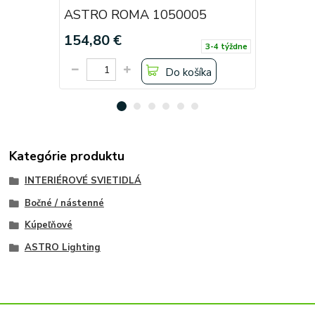
ASTRO ROMA 1050005
ASTRO 
154,80 €
141,60 
3-4 týždne
Do košíka
Kategórie produktu
INTERIÉROVÉ SVIETIDLÁ
Bočné / nástenné
Kúpeľňové
ASTRO Lighting