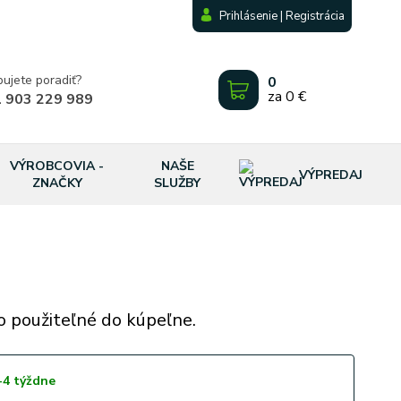
Prihlásenie | Registrácia
bujete poradiť?
0
za
0 €
 903 229 989
VÝROBCOVIA -
NAŠE
VÝPREDAJ
ZNAČKY
SLUŽBY
o použiteľné do kúpeľne.
-4 týždne