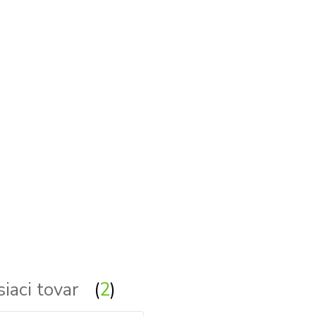
idlá nad zrkadlá - svetlo nad zrkadlo - svetlá nad zrkadlo - osvetlenie nad zrkadlo - osvetlenie nad zrkadlá - osv
siaci tovar
2