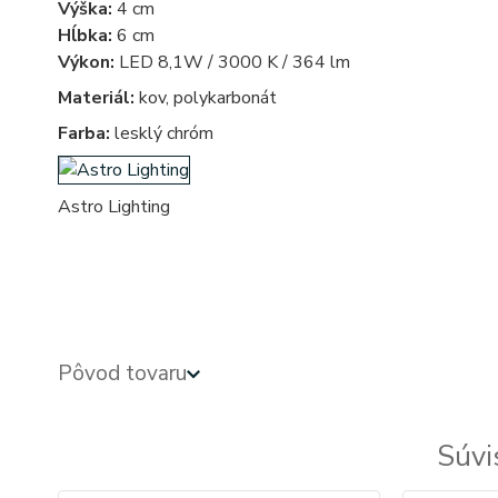
Výška:
4 cm
Hĺbka:
6 cm
Výkon:
LED 8,1W / 3000 K / 364 lm
Materiál:
kov, polykarbonát
Farba:
lesklý chróm
Astro Lighting
bocne, bocna - nastenne, nastenna - na stenu - svietidlá nad zrkadlo - svietidlo nad zrkadlo - sviet
lampa, lampy, svietidlo, svietidla - obdlznikove, obdlznikova
Pôvod tovaru
Súvi