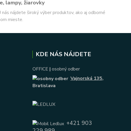
e, lampy, žiarovky
 U nás nájdete široký výber produktov, ako aj odborné
nom mieste.
KDE NÁS NÁJDETE
OFFICE
|
osobný odber
Vajnorská 135
,
Bratislava
+421 903
229 989