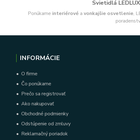
Svietidlá LEDLUX 
Ponúkame
interiérové
a
vonkajšie
osvetlenie
, L
poradenstv
INFORMÁCIE
•
O firme
•
Čo ponúkame
•
Prečo sa registrovať
•
Ako nakupovať
•
Obchodné podmienky
•
Odstúpenie od zmluvy
•
Reklamačný poriadok