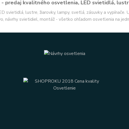
- predaj kvalitného osvetlenia, LED svietidlá, lustr
ED svietidlá, lustre, žiarovky, lampy, svetlá, zásuvky a vypínače.
o, návrhy svietidiel, montáž - všetko ohľadom osvetlenia na jed