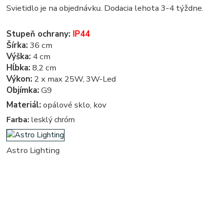
Svietidlo je na objednávku. Dodacia lehota 3-4 týždne.
Stupeň ochrany:
IP44
Šírka:
36 cm
Výška:
4 cm
Hĺbka:
8,2 cm
Výkon:
2 x max 25W, 3W-Led
Objímka:
G9
Materiál:
opálové sklo, kov
Farba:
lesklý chróm
Astro Lighting
bocne, bocna - nastenne, nastenna - na stenu - svietidlá nad zrkadlo - svietidlo nad zrkadlo - svietidlá
nad zrkadlá - svetlo nad zrkadlo - svetlá nad zrkadlo - osvetlenie nad zrkadlo - osvetlenie nad zrkadlá -
osvetlenie zrkadiel - k zrkadlu - kupelnove - kupelnova - do kupelne - svetla, svetlo, osvetlenie, lampa,
lampy, svietidlo, svietidla