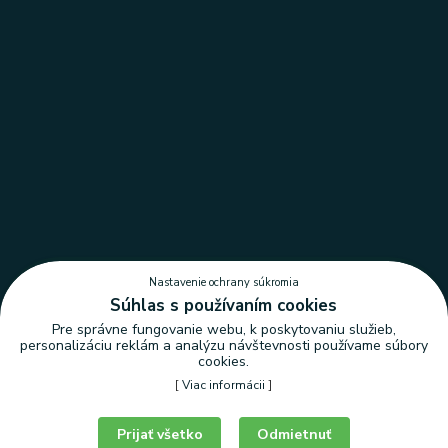
Nastavenie ochrany súkromia
Súhlas s používaním cookies
Pre správne fungovanie webu, k poskytovaniu služieb,
personalizáciu reklám a analýzu návštevnosti používame súbory
cookies.
[
Viac informácii
]
Nastavenie ochrany súkromia
Prijať všetko
Odmietnuť