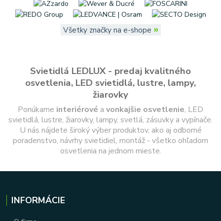
»
Všetky značky na e-shope
Svietidlá LEDLUX - predaj kvalitného
osvetlenia, LED svietidlá, lustre, lampy,
žiarovky
Ponúkame
interiérové
a
vonkajšie
osvetlenie
, LED
svietidlá, lustre, žiarovky, lampy, svetlá, zásuvky a vypínače.
U nás nájdete široký výber produktov, ako aj odborné
poradenstvo, návrhy svietidiel, montáž - všetko ohľadom
osvetlenia na jednom mieste.
INFORMÁCIE