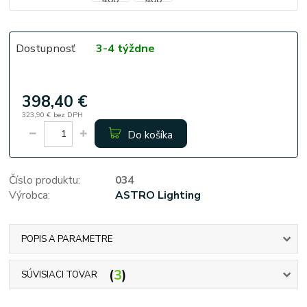
Dostupnosť
3-4 týždne
398,40 €
323,90 €
bez DPH
Do košíka
Číslo produktu:
034
Výrobca:
ASTRO Lighting
POPIS A PARAMETRE
3
SÚVISIACI TOVAR