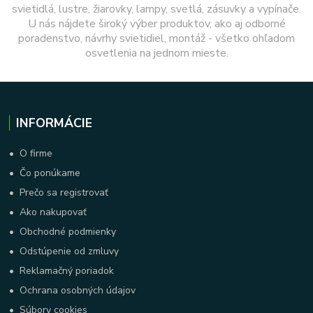
svietidlá, lustre, žiarovky, lampy, svetlá, zásuvky a vypínače.
U nás nájdete široký výber produktov, ako aj odborné
poradenstvo, návrhy svietidiel, montáž - všetko ohľadom
osvetlenia na jednom mieste.
INFORMÁCIE
•
O firme
•
Čo ponúkame
•
Prečo sa registrovať
•
Ako nakupovať
•
Obchodné podmienky
•
Odstúpenie od zmluvy
•
Reklamačný poriadok
•
Ochrana osobných údajov
•
Súbory cookies