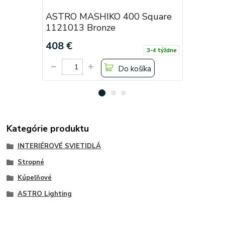
ASTRO MASHIKO 400 Square
ASTRO M
1121013 Bronze
LED 112
408 €
656,40 
3-4 týždne
Do košíka
Kategórie produktu
INTERIÉROVÉ SVIETIDLÁ
Stropné
Kúpeľňové
ASTRO Lighting