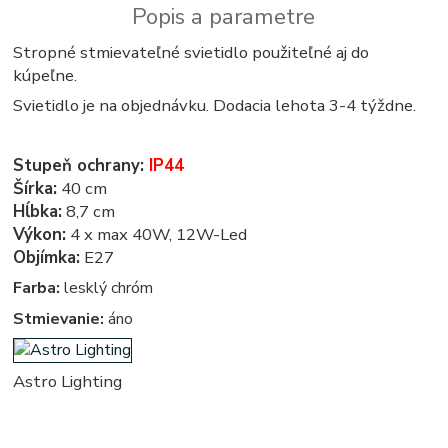
Popis a parametre
Stropné stmievateľné svietidlo použiteľné aj do
kúpeľne.
Svietidlo je na objednávku. Dodacia lehota 3-4 týždne.
Stupeň ochrany:
IP44
Šírka:
40 cm
Hĺbka:
8,7 cm
Výkon:
4 x max 40W, 12W-Led
Objímka:
E27
Farba:
lesklý chróm
Stmievanie:
áno
Astro Lighting
hranate, hranata, stvorcove, stvorcova, stvorec, stvorce, kupelnove - kupelnova - do kupelne - svetla, svetlo,
osvetlenie, lampa, lampy, svietidlo, svietidla