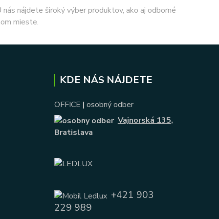
 U nás nájdete široký výber produktov, ako aj odborné
nom mieste.
KDE NÁS NÁJDETE
OFFICE
|
osobný odber
Vajnorská 135
,
Bratislava
+421 903
229 989