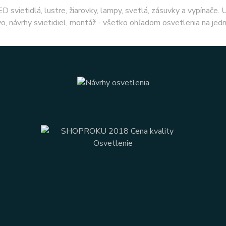
ED svietidlá, lustre, žiarovky, lampy, svetlá, zásuvky a vypínače.
o, návrhy svietidiel, montáž - všetko ohľadom osvetlenia na jed