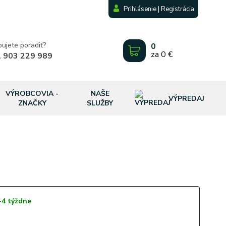
Prihlásenie | Registrácia
bujete poradiť?
0
za
0 €
 903 229 989
VÝROBCOVIA -
NAŠE
VÝPREDAJ
ZNAČKY
SLUŽBY
-4 týždne