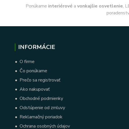
Ponúkame
interiérové
a
vonkajšie
osvetlenie
, L
poradenstv
INFORMÁCIE
•
O firme
•
Čo ponúkame
•
Prečo sa registrovať
•
Ako nakupovať
•
Obchodné podmienky
•
Odstúpenie od zmluvy
•
Reklamačný poriadok
•
Ochrana osobných údajov