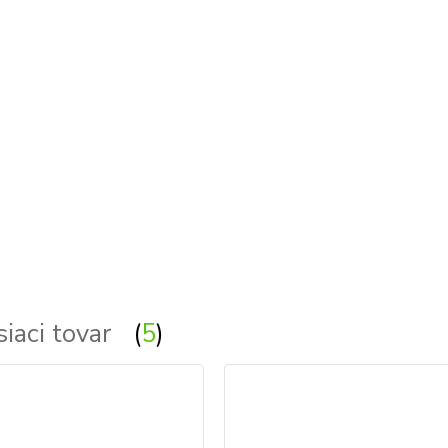
tlenie, lampa, lampy, svietidlo, svietidla
siaci tovar
5