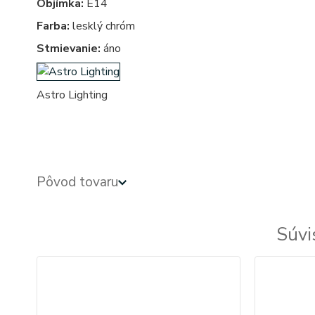
Objímka:
E14
Farba:
lesklý chróm
Stmievanie:
áno
Astro Lighting
obdlznikove, obdlznikova, hranata, hranate, kupelnove - kupelnova - do kupelne - svetla, svetlo, osve
Pôvod tovaru
Súvi