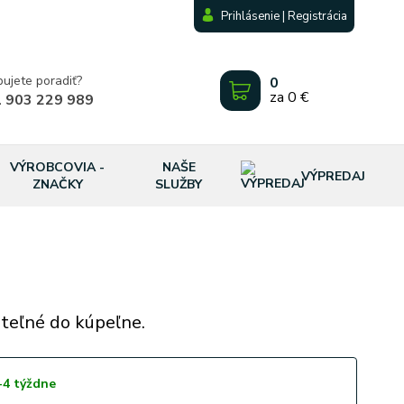
Prihlásenie | Registrácia
bujete poradiť?
0
za
0 €
 903 229 989
VÝROBCOVIA -
NAŠE
VÝPREDAJ
ZNAČKY
SLUŽBY
iteľné do kúpeľne.
-4 týždne