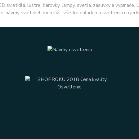
ED svietidlá, lustre, žiarovky, lampy, svetlá, zásuvky a vypínače.
o, návrhy svietidiel, montáž - všetko ohľadom osvetlenia na jed