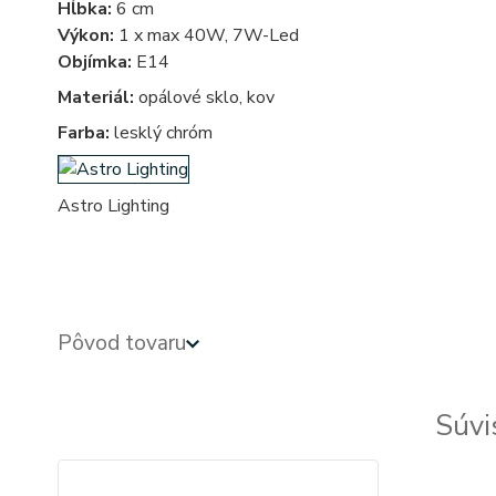
Hĺbka:
6 cm
Výkon:
1 x max 40W, 7W-Led
Objímka:
E14
Materiál:
opálové sklo, kov
Farba:
lesklý chróm
Astro Lighting
kruhove, okruhle, kruhova, okruhla, kupelnove - kupelnova - do kupelne - svetla, svetlo, osvetlenie, 
Pôvod tovaru
Súvi