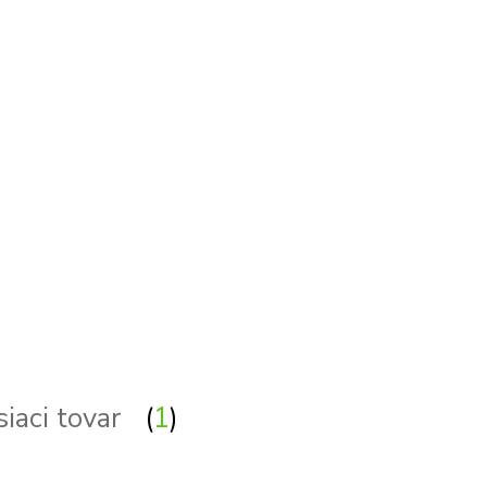
lampa, lampy, svietidlo, svietidla
siaci tovar
1