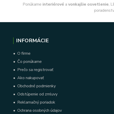
Ponúkame
interiérové
a
vonkajšie
osvetlenie
, L
poradenstv
INFORMÁCIE
•
O firme
•
Čo ponúkame
•
Prečo sa registrovať
•
Ako nakupovať
•
Obchodné podmienky
•
Odstúpenie od zmluvy
•
Reklamačný poriadok
•
Ochrana osobných údajov