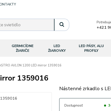
ONTAKTY
Potrebuj
+421 9
GERMICÍDNE
LED
LED PÁSY, ALU
ŽIARIČE
ŽIAROVKY
PROFILY
STRO AVLON 1200 LED mirror 1359016
rror 1359016
Nástenné zrkadlo s LE
Dostupnosť
3