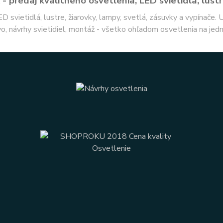
- predaj kvalitného osvetlenia, LED svietidlá, lustr
ED svietidlá, lustre, žiarovky, lampy, svetlá, zásuvky a vypínače.
o, návrhy svietidiel, montáž - všetko ohľadom osvetlenia na jed