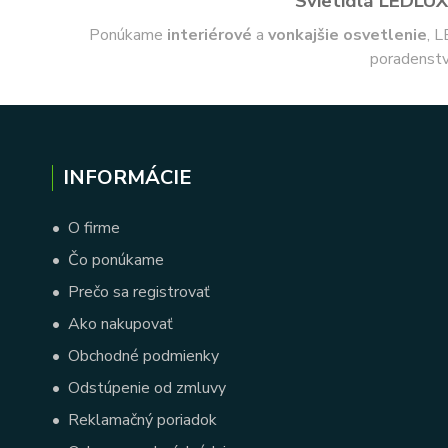
Svietidlá LEDLUX 
Ponúkame
interiérové
a
vonkajšie
osvetlenie
, L
poradenstv
INFORMÁCIE
•
O firme
•
Čo ponúkame
•
Prečo sa registrovať
•
Ako nakupovať
•
Obchodné podmienky
•
Odstúpenie od zmluvy
•
Reklamačný poriadok