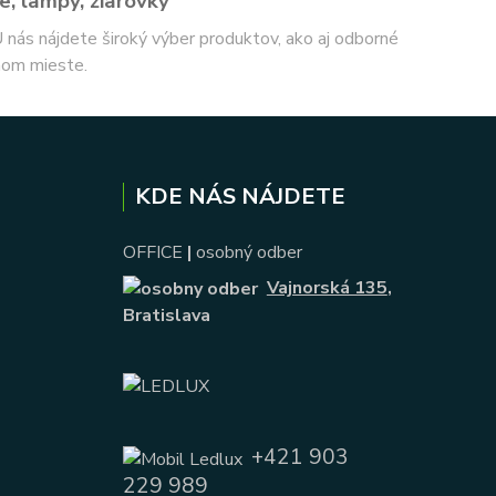
e, lampy, žiarovky
 U nás nájdete široký výber produktov, ako aj odborné
nom mieste.
KDE NÁS NÁJDETE
OFFICE
|
osobný odber
Vajnorská 135
,
Bratislava
+421 903
229 989