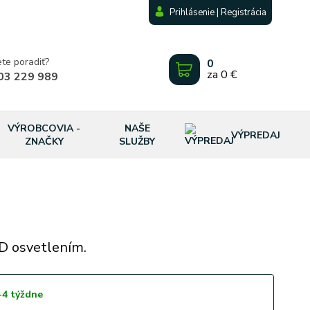
Prihlásenie | Registrácia
ete poradiť?
0
za
0 €
03 229 989
VÝROBCOVIA -
NAŠE
VÝPREDAJ
ZNAČKY
SLUŽBY
D osvetlením.
-4 týždne