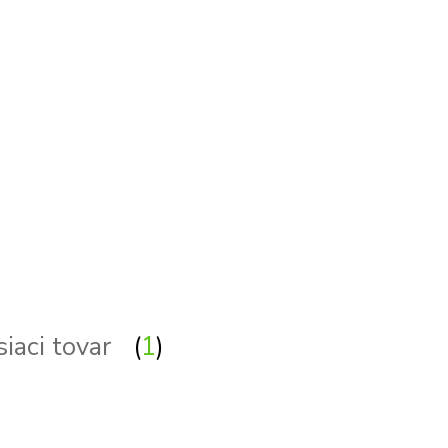
vetlom - zrkadlá so svietidlom - zrkadlo so svietidlom - zrkadlo astro - zrkadlá astro - astro zrkadlo - astro zrk
svetla, svetlo, osvetlenie, lampa, lampy, svietidlo, svietidla
siaci tovar
1