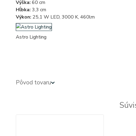
Výška:
60 cm
Hĺbka:
3,3 cm
Výkon:
25,1 W LED, 3000 K, 460lm
Astro Lighting
na stenu - zrkadlá - zrkadlá s osvetlením - zrkadlo s osvetlením - zrkadlá so svetlom - zrkadlo so s
led osvetlenim - zrkadlo s led svetlom - zrkadlá s led svetlom - kupelnove - kupelnova - do kupelne - 
Pôvod tovaru
Súvi